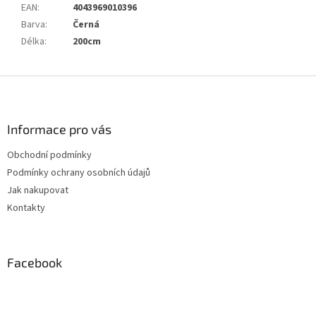
EAN
:
4043969010396
Barva
:
Černá
Délka
:
200cm
Z
á
p
a
Informace pro vás
t
Obchodní podmínky
í
Podmínky ochrany osobních údajů
Jak nakupovat
Kontakty
Facebook