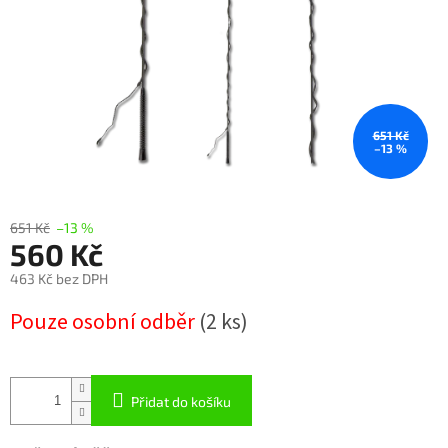
651 Kč
–13 %
651 Kč
–13 %
560 Kč
463 Kč bez DPH
Měrná
Pouze osobní odběr
(2 ks)
cena:
Přidat do košíku