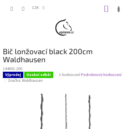
Přejít
NÁKUP
na
CZK
obsah
KOŠÍK
Bič lonžovací black 200cm
Waldhausen
144801-200
Průměrné
1 hodnocení
Podrobnosti hodnocení
Výprodej
Osobní odběr
hodnocení
Značka:
Waldhausen
produktu
je
5,0
z
5
hvězdiček.