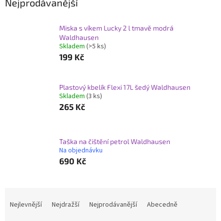
Nejprodávanější
Miska s víkem Lucky 2 l tmavě modrá
Waldhausen
Skladem
(>5 ks)
199 Kč
Plastový kbelík Flexi 17L šedý Waldhausen
Skladem
(3 ks)
265 Kč
Taška na čištění petrol Waldhausen
Na objednávku
690 Kč
Ř
a
Nejlevnější
Nejdražší
Nejprodávanější
Abecedně
z