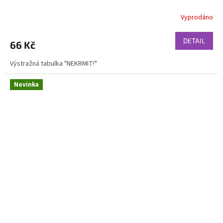
Vyprodáno
DETAIL
66 Kč
Výstražná tabulka "NEKRMIT!"
Novinka