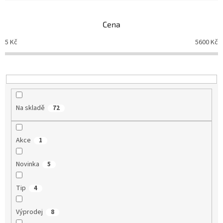
e
n
Cena
í
p
5
Kč
5600
Kč
r
o
d
u
k
t
Na skladě
72
ů
Akce
1
Novinka
5
Tip
4
Výprodej
8