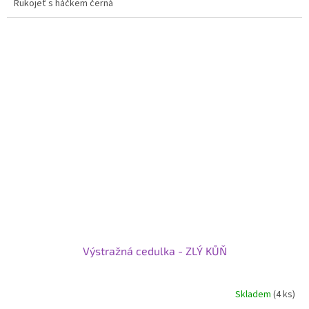
Rukojeť s háčkem černá
Výstražná cedulka - ZLÝ KŮŇ
Skladem
(4 ks)