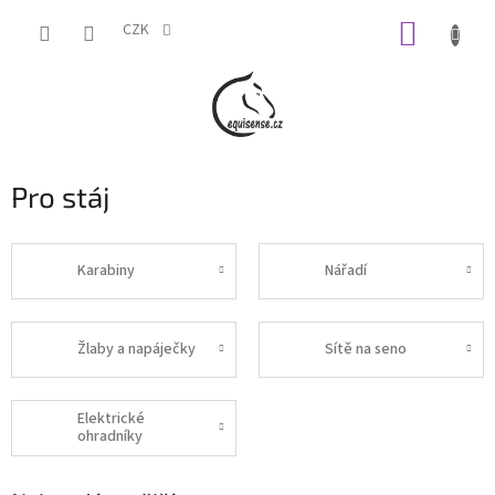
Přejít
NÁKUP
na
CZK
obsah
KOŠÍK
Pro stáj
Karabiny
Nářadí
Žlaby a napáječky
Sítě na seno
Elektrické
ohradníky