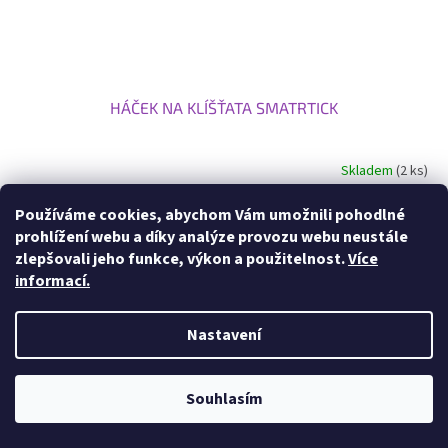
HÁČEK NA KLÍŠŤATA SMATRTICK
Skladem
(2 ks)
Používáme cookies, abychom Vám umožnili pohodlné
Do košíku
75 Kč
prohlížení webu a díky analýze provozu webu neustále
zlepšovali jeho funkce, výkon a použitelnost.
Více
Kleštičky na klíšťata Smart®
informací.
Nastavení
Souhlasím