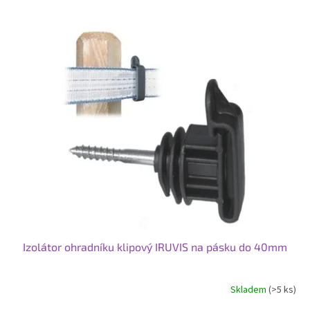
V
ý
p
i
s
p
r
o
d
u
k
t
ů
Izolátor ohradníku klipový IRUVIS na pásku do 40mm
Skladem
(>5 ks)