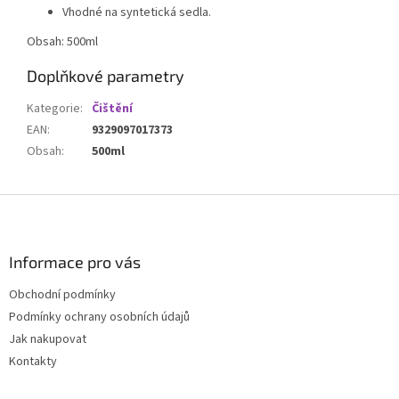
Vhodné na syntetická sedla.
Obsah: 500ml
Doplňkové parametry
Kategorie
:
Čištění
EAN
:
9329097017373
Obsah
:
500ml
Z
á
p
a
Informace pro vás
t
Obchodní podmínky
í
Podmínky ochrany osobních údajů
Jak nakupovat
Kontakty