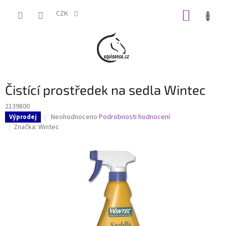
Přejít
NÁKUP
na
CZK
obsah
KOŠÍK
Čistící prostředek na sedla Wintec
2139800
Průměrné
Neohodnoceno
Podrobnosti hodnocení
Výprodej
hodnocení
Značka:
Wintec
produktu
je
0,0
z
5
hvězdiček.