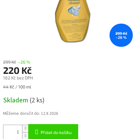
299 Kč
–26 %
299 Kč
–26 %
220 Kč
182 Kč bez DPH
Měrná
44 Kč / 100 ml
cena:
Skladem
(2 ks)
Můžeme doručit do:
12.8.2026
Přidat do košíku