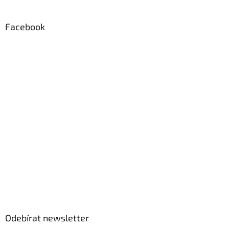
v
ý
p
Facebook
i
s
u
Odebírat newsletter