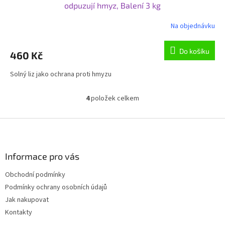
odpuzují hmyz, Balení 3 kg
Na objednávku
Průměrné
hodnocení
produktu
Do košíku
460 Kč
je
3,0
Solný liz jako ochrana proti hmyzu
z
5
hvězdiček.
4
položek celkem
O
v
l
Z
á
á
d
p
a
a
Informace pro vás
c
t
í
Obchodní podmínky
í
p
Podmínky ochrany osobních údajů
r
v
Jak nakupovat
k
Kontakty
y