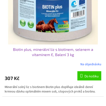
r
u
o
k
d
t
u
ů
k
t
ů
Biotin plus, minerální liz s biotinem, selenem a
vitaminem E, Balení 3 kg
Na objednávku
Do košíku
307 Kč
Minerální solný liz s biotinem Biotin plus doplňuje ideálně denní
krmnou dávku optimálním mixem soli, stopových prvků a biotinu.