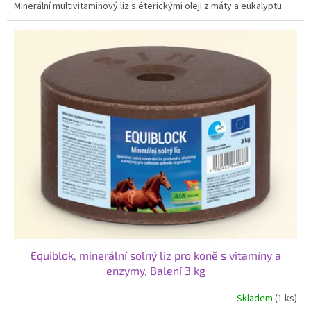
Minerální multivitaminový liz s éterickými oleji z máty a eukalyptu
Equiblok, minerální solný liz pro koně s vitamíny a
enzymy, Balení 3 kg
Skladem
(1 ks)