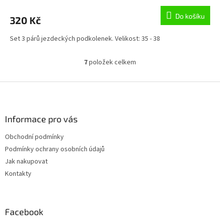
Do košíku
320 Kč
Set 3 párů jezdeckých podkolenek. Velikost: 35 - 38
7
položek celkem
O
v
l
Z
á
á
d
p
a
a
Informace pro vás
c
t
í
Obchodní podmínky
í
p
Podmínky ochrany osobních údajů
r
v
Jak nakupovat
k
Kontakty
y
v
ý
p
Facebook
i