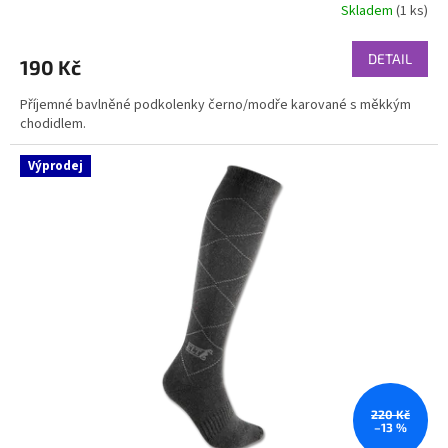
Skladem
(1 ks)
DETAIL
190 Kč
Příjemné bavlněné podkolenky černo/modře karované s měkkým
chodidlem.
Výprodej
220 Kč
–13 %