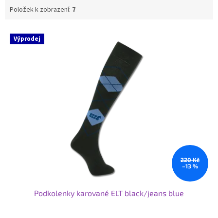
Položek k zobrazení:
7
V
Výprodej
ý
p
i
s
p
r
o
d
u
k
t
ů
220 Kč
–13 %
Podkolenky karované ELT black/jeans blue