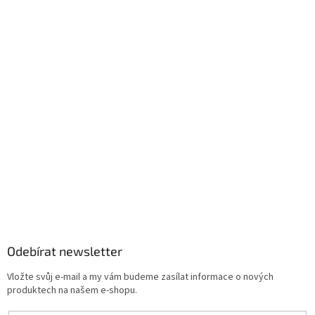
s
u
Odebírat newsletter
Vložte svůj e-mail a my vám budeme zasílat informace o nových
produktech na našem e-shopu.