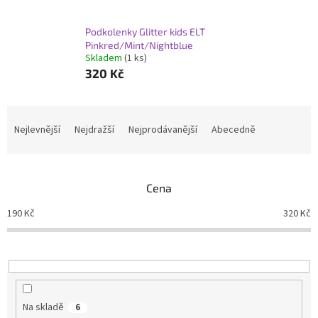
Podkolenky Glitter kids ELT
Pinkred/Mint/Nightblue
Skladem
(1 ks)
320 Kč
Ř
a
Nejlevnější
Nejdražší
Nejprodávanější
Abecedně
z
e
n
Cena
í
p
190
Kč
320
Kč
r
o
d
u
k
t
Na skladě
6
ů