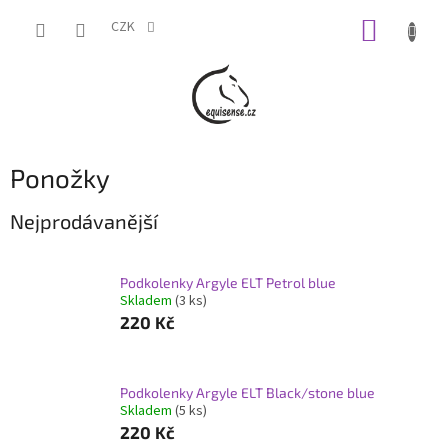
Přejít
NÁKUP
na
CZK
obsah
KOŠÍK
Ponožky
Nejprodávanější
Podkolenky Argyle ELT Petrol blue
Skladem
(3 ks)
220 Kč
Podkolenky Argyle ELT Black/stone blue
Skladem
(5 ks)
220 Kč