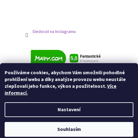
Sledovat na Instagramu
Používáme cookies, abychom Vám umožnili pohodlné
prohlížení webu a díky analýze provozu webu neustále
zlepšovali jeho funkce, výkon a použitelnost.
Více
informací.
Nastavení
Vytvořil Shoptet
Souhlasím
Copyright 2026
Jezdecké potřeby
. Všechna práva vyhrazena.