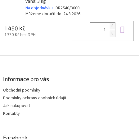
váha: 3 kg
Na objednávku
| DR2540/3000
Můžeme doručit do:
24.8.2026
Do 
1 490 Kč
1 330 Kč bez DPH
Z
á
p
a
Informace pro vás
t
Obchodní podmínky
í
Podmínky ochrany osobních údajů
Jak nakupovat
Kontakty
Facebook