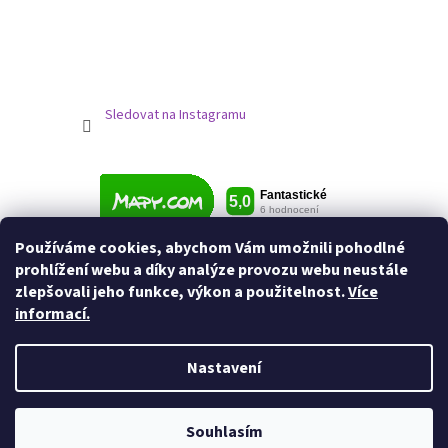
Sledovat na Instagramu
Používáme cookies, abychom Vám umožnili pohodlné
prohlížení webu a díky analýze provozu webu neustále
zlepšovali jeho funkce, výkon a použitelnost.
Více
informací.
Nastavení
Vytvořil Shoptet
Souhlasím
Copyright 2026
Jezdecké potřeby
. Všechna práva vyhrazena.