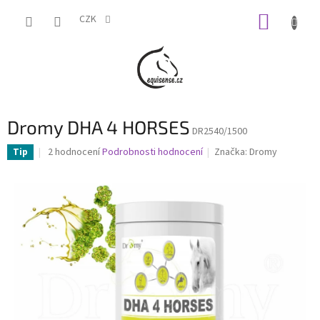
Přejít
NÁKUP
na
CZK
obsah
KOŠÍK
Dromy DHA 4 HORSES
DR2540/1500
Průměrné
2 hodnocení
Podrobnosti hodnocení
Značka:
Dromy
Tip
hodnocení
produktu
je
3,0
z
5
hvězdiček.