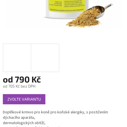
od
790 Kč
od
705 Kč
bez DPH
Měrná
ZVOLTE VARIANTU
cena:
Doplňkové krmivo pro koně pro koňské alergiky, s postižením
dýchacího aparátu,
dermatologických obtíží,