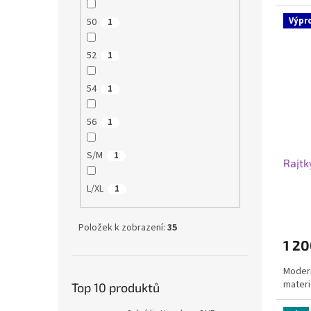
Výpr
50
1
52
1
54
1
56
1
S/M
1
Rajtk
L/XL
1
Položek k zobrazení:
35
1 20
Modern
materi
Top 10 produktů