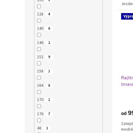
116
3
Jezde
128
4
Výpr
140
6
146
2
152
9
158
1
Rajtk
tmav
164
6
170
2
9
od
176
7
Zatepl
48
1
modré