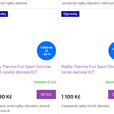
cké rajtky dámské
Jezdecké rajtky dámské v bílé bar
z
5
hvězdiček.
odej
Výprodej
1 350 Kč
1
až
–26 %
y Thermo Fun Sport Silicone
Rajtky Thermo Fun Sport Sil
ě modré dámské ELT
černé dámské ELT
Skladem
(1 ks)
Skla
DETAIL
90 Kč
1 100 Kč
ené zimní rajtky dámské v tmavě
Zateplené rajtky černé dámské.
 barvě.