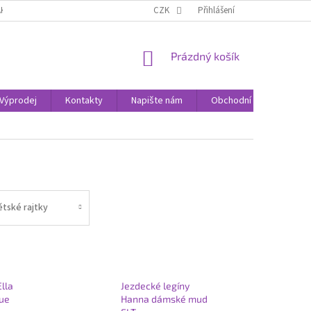
AK NAKUPOVAT
KONTAKTY
CZK
Přihlášení
NÁKUPNÍ
Prázdný košík
KOŠÍK
Výprodej
Kontakty
Napište nám
Obchodní podmínky
ětské rajtky
Ella
Jezdecké legíny
lue
Hanna dámské mud