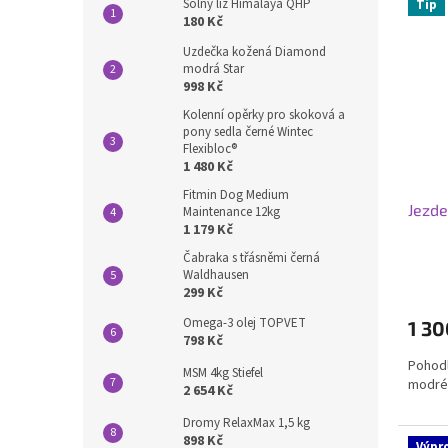
Solný liz Himalaya QHP
Tip
180 Kč
Uzdečka kožená Diamond
modrá Star
998 Kč
Kolenní opěrky pro skoková a
pony sedla černé Wintec
Flexibloc®
1 480 Kč
Fitmin Dog Medium
Jezde
Maintenance 12kg
1 179 Kč
Čabraka s třásněmi černá
Průmě
Waldhausen
299 Kč
hodno
produ
Omega-3 olej TOPVET
1 30
je
798 Kč
4,5
Pohodl
z
MSM 4kg Stiefel
modré
5
2 654 Kč
hvězdi
Dromy RelaxMax 1,5 kg
898 Kč
Výpr