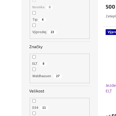
500
Novinka
0
Zatepl
Tip
4
Výprodej
23
Výpr
Značky
ELT
8
Waldhausen
27
Jezde
Velikost
ELT
D34
11
5