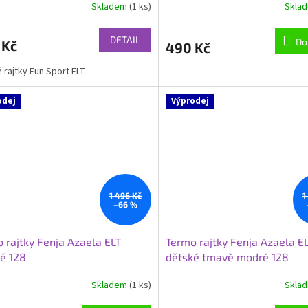
Skladem
(1 ks)
Skla
DETAIL
Do
 Kč
490 Kč
 rajtky Fun Sport ELT
odej
Výprodej
1 496 Kč
1
–66 %
 rajtky Fenja Azaela ELT
Termo rajtky Fenja Azaela E
é 128
dětské tmavě modré 128
Skladem
(1 ks)
Skla