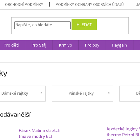
OBCHODNÍ PODMÍNKY
PODMÍNKY OCHRANY OSOBNÍCH ÚDAJŮ
J
HLEDAT
Pro děti
Pro Stáj
Krmivo
Pro psy
Haygain
ky
Dámské rajtky
Pánské rajtky
D
odávanější
Jezdecké legíny 
Pásek Malina stretch
thermo Petrol B
tmavě modrý ELT