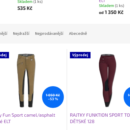
ELT
Skladem
(1 ks)
Skladem
(1 ks)
535 Kč
1 350 Kč
od
nější
Nejdražší
Nejprodávanější
Abecedně
odej
Výprodej
1 050 Kč
1
–53 %
y Fun Sport camel/asphalt
RAJTKY FUNKTION SPORT T
é ELT
DĚTSKÉ 128