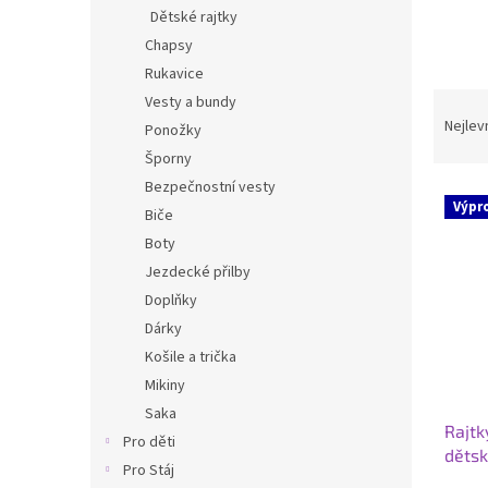
n
Dětské rajtky
e
Chapsy
l
Rukavice
Ř
Vesty a bundy
a
Nejlev
Ponožky
z
Šporny
e
Bezpečnostní vesty
V
n
Výpr
Biče
ý
í
p
p
Boty
i
r
Jezdecké přilby
s
o
Doplňky
p
d
Dárky
r
u
Košile a trička
o
k
d
Mikiny
t
u
ů
Saka
Rajtk
k
Pro děti
dětsk
t
Pro Stáj
ů