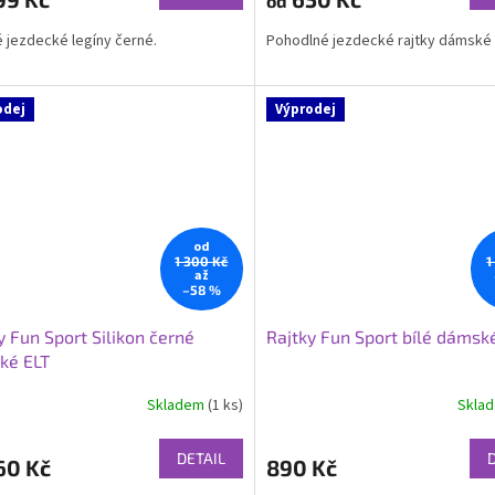
od
 jezdecké legíny černé.
Pohodlné jezdecké rajtky dámské 
odej
Výprodej
od
1 300 Kč
1
až
–58 %
y Fun Sport Silikon černé
Rajtky Fun Sport bílé dámsk
ké ELT
Skladem
(1 ks)
Skla
Průměrné
hodnocení
produktu
DETAIL
60 Kč
890 Kč
je
5,0