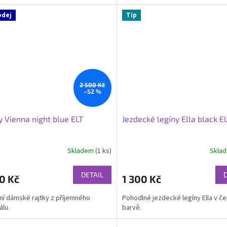
odej
Tip
2 500 Kč
–52 %
y Vienna night blue ELT
Jezdecké legíny Ella black E
Skladem
(1 ks)
Skla
DETAIL
0 Kč
1 300 Kč
í dámské rajtky z příjemného
Pohodlné jezdecké legíny Ella v č
álu.
barvě.