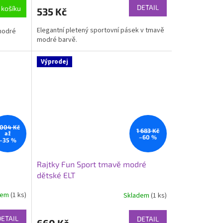
DETAIL
 košíku
535 Kč
Elegantní pletený sportovní pásek v tmavě
modré
modré barvě.
Výprodej
 004 Kč
1 683 Kč
až
–60 %
–35 %
Rajtky Fun Sport tmavě modré
dětské ELT
dem
(1 ks)
Skladem
(1 ks)
DETAIL
DETAIL