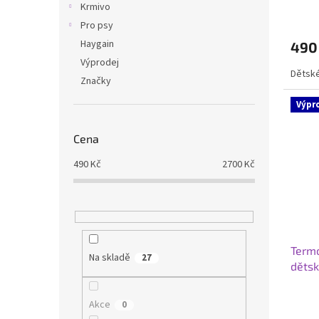
Krmivo
Pro psy
Haygain
490
Výprodej
Dětské
Značky
Výpr
Cena
490
Kč
2700
Kč
Termo
Na skladě
27
dětsk
Akce
0