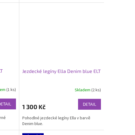
LT
Jezdecké legíny Ella Denim blue ELT
dem
(1 ks)
Skladem
(2 ks)
DETAIL
DETAIL
1 300 Kč
erné
Pohodlné jezdecké legíny Ella v barvě
Denim blue.