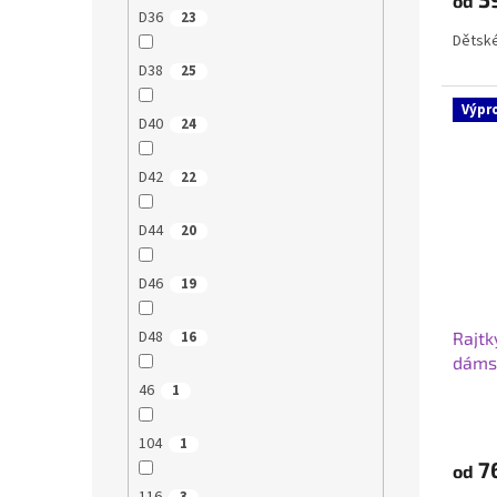
od
D36
23
Dětské
D38
25
Výpr
D40
24
D42
22
D44
20
D46
19
D48
Rajtk
16
dáms
46
1
104
1
7
od