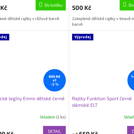
Do košíku
Do
 Kč
500 Kč
ené dětské rajtky v růžové barvě.
Zateplené dětské rajtky v tmavě 
barvě.
odej
Výprodej
635 Kč
1
až
–5 %
cké legíny Emmi dětské černé
Rajtky Funktion Sport černé
dámské ELT
Skladem
(1 ks)
Skla
DETAIL
99 Kč
650 Kč