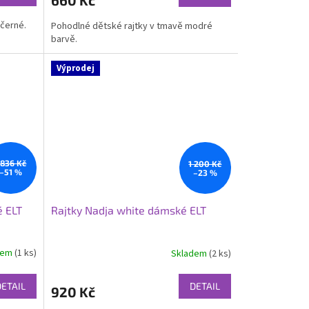
660 Kč
černé.
Pohodlné dětské rajtky v tmavě modré
barvě.
Výprodej
 836 Kč
1 200 Kč
–51 %
–23 %
é ELT
Rajtky Nadja white dámské ELT
dem
(1 ks)
Skladem
(2 ks)
DETAIL
DETAIL
920 Kč