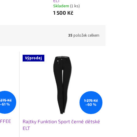
ELT
Skladem
(1 ks)
1 500 Kč
35
položek celkem
Výprodej
 275 Kč
1 275 Kč
–61 %
–60 %
OFFEE
Rajtky Funktion Sport černé dětské
ELT