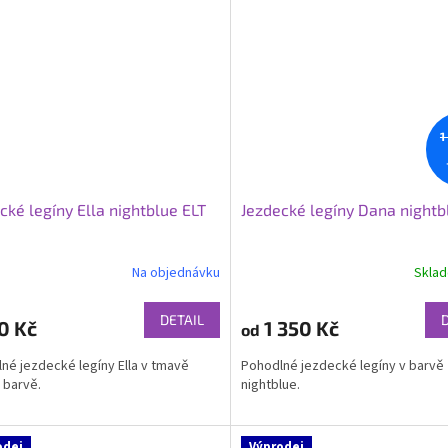
1
cké legíny Ella nightblue ELT
Jezdecké legíny Dana nightb
Na objednávku
Skla
rné
Průměrné
cení
hodnocení
ktu
produktu
DETAIL
0 Kč
1 350 Kč
od
je
4,0
né jezdecké legíny Ella v tmavě
Pohodlné jezdecké legíny v barvě
z
 barvě.
nightblue.
5
ček.
hvězdiček.
odej
Výprodej