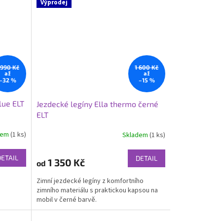
Výprodej
 990 Kč
1 600 Kč
až
až
–32 %
–15 %
lue ELT
Jezdecké legíny Ella thermo černé
ELT
dem
(1 ks)
Skladem
(1 ks)
DETAIL
DETAIL
1 350 Kč
od
Zimní jezdecké legíny z komfortního
zimního materiálu s praktickou kapsou na
mobil v černé barvě.