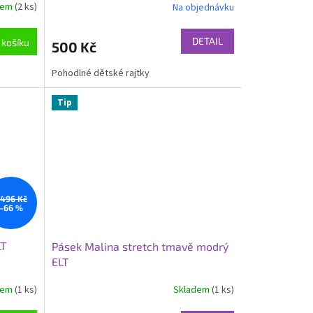
dem
(2 ks)
Na objednávku
DETAIL
 košíku
500 Kč
Pohodlné dětské rajtky
Tip
 496 Kč
–66 %
LT
Pásek Malina stretch tmavě modrý
ELT
dem
(1 ks)
Skladem
(1 ks)