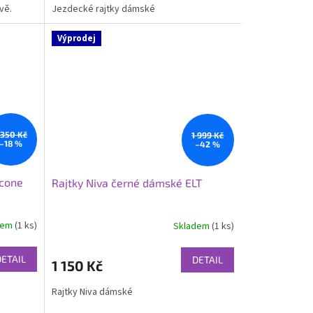
vě.
Jezdecké rajtky dámské
Výprodej
 350 Kč
1 999 Kč
–18 %
–42 %
icone
Rajtky Niva černé dámské ELT
dem
(1 ks)
Skladem
(1 ks)
DETAIL
DETAIL
1 150 Kč
Rajtky Niva dámské