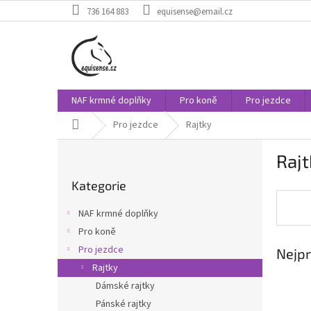
Přejít
736 164 883
equisense@email.cz
na
obsah
NAF krmné doplňky
Pro koně
Pro jezdce
Domů
Pro jezdce
Rajtky
P
Rajt
o
Přeskočit
s
Kategorie
kategorie
t
r
NAF krmné doplňky
a
Pro koně
n
Pro jezdce
Nejpr
n
í
Rajtky
p
Dámské rajtky
a
Pánské rajtky