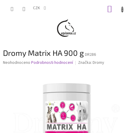
Přejít
NÁKUP
na
CZK
obsah
KOŠÍK
Dromy Matrix HA 900 g
DR286
Průměrné
Neohodnoceno
Podrobnosti hodnocení
Značka:
Dromy
hodnocení
produktu
je
0,0
z
5
hvězdiček.