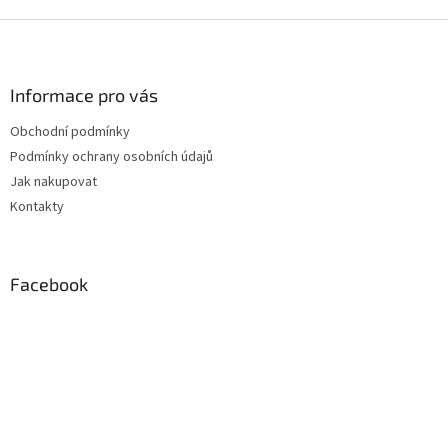
Z
á
p
a
Informace pro vás
t
Obchodní podmínky
í
Podmínky ochrany osobních údajů
Jak nakupovat
Kontakty
Facebook