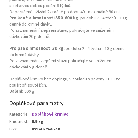
s celkovou dobou podání 8 týdnů.
Doporučené užívání 2x ročně po dobu 40 - maximálně 90 dní.
Pro koně o hmotnosti 550-600 kg:
po dobu 2 - 4 týdnů - 30 g
denně do krmné dávky.
Po zaznamenání zlepšení stavu, pokračujte ve sníženém
dávkování 20 g denně.
Pro psa o hmotnosti 30 kg:
po dobu 2 - 4 týdnů - 10 g denně
do krmné dávky.
Po zaznamenání zlepšení stavu pokračujte ve sníženém
dávkování 5 g denně.
Doplňkové krmivo bez dopingu, v souladu s pokyny
FEI
. Lze
použít při soutěžích.
Balení:
900 g
Doplňkové parametry
Kategorie
:
Doplňkové krmivo
Hmotnost
:
0.9 kg
EAN
:
8594167540230