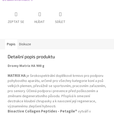
ZEPTAT SE
HLÍDAT
SDÍLET
Popis
Diskuze
Detailní popis produktu
Dromy Matrix HA 900 g
MATRIX HA
je širokospektrální doplňkové krmivo pro podporu
pohybového aparátu, určené pro všechny kategorie koní a psů
velkých plemen, převážně se sportovním, pracovním zařazením,
pro seniory. Účinná podpora i prevence před poškozením a
změnami
degenerativního
původu. Přispívá k omezení
destrukce kloubní
chrupavky
a k navození její
regenerace
,
významnému zlepšení hybnosti.
Bioactive Collagen Peptides - Petagile®
vytváří v