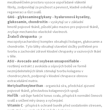
mezibuněčném prostoru vysoce uspořádané vláknité
fibrily, zodpovídají za pružnost a pevnost, kladně ovlivňují
regeneraci a růst svalů.
GAG
- glykosaminoglykany - hyaluronová kyseliny,
glukosamin, chondroitin -
vyskytují se v základní
hmotě pojivové tkáně, působí jako mazivo pro pojivové tkáně,
zvyšuje mechanicko-elastické vlastnosti.
Žraločí chrupavka
- je
mucopolysacharidový
komplex
obsahující
kolagen
, glukosamin a
chondroitin. Tyto látky obsahují stavební složky potřebné pro
tvorbu a zachování zdravé kloubní chrupavky a vazivových tkání
v těle.
ASU
- Avocado and soybean unsaponifiable
-
rostlinný
extrakt
z avokáda a sójových bobů ve formě
nezmýdelnitelných látek stimulují tvorbu kolagenu v
chondrocytech, podporují v kloubní chrupavce obnovu
extracelulární matrix.
Metylsulfonylmethan
- organická síra, předchází zjizvení
pojivové tkáně, přestavbou kolagenových spojů.
Hořčík
- udržuje funkční tonus svalu, přispívá k normální činnosti
svalů a snížení míry únavy a vyčerpání.
Vitamin C
- přispívá k ochraně buněk před
oxidativním
stresem,