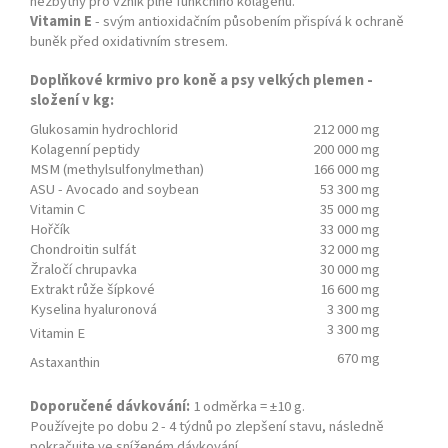
nezbytný pro vznik plně funkčního kolagenu.
Vitamin E
- svým antioxidačním působením přispívá k ochraně
buněk před oxidativním stresem.
Doplňkové krmivo pro koně a psy velkých plemen -
složení v kg:
Glukosamin hydrochlorid
212 000 mg
Kolagenní peptidy
200 000 mg
MSM (methylsulfonylmethan)
166 000 mg
ASU - Avocado and soybean
53 300 mg
Vitamin C
35 000 mg
Hořčík
33 000 mg
Chondroitin sulfát
32 000 mg
Žraločí chrupavka
30 000 mg
Extrakt růže šípkové
16 600 mg
Kyselina hyaluronová
3 300 mg
3 300 mg
Vitamin E
670 mg
Astaxanthin
Doporučené dávkování:
1 odměrka = ±10 g.
Používejte po dobu 2 - 4 týdnů po zlepšení stavu, následně
pokračujte ve sníženém dávkování