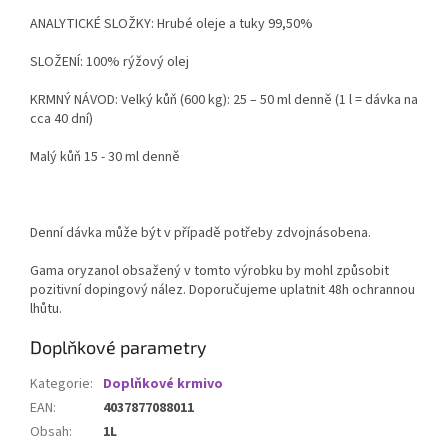
ANALYTICKÉ SLOŽKY: Hrubé oleje a tuky 99,50%
SLOŽENÍ: 100% rýžový olej
KRMNÝ NÁVOD: Velký kůň (600 kg): 25 – 50 ml denně (1 l = dávka na
cca 40 dní)
Malý kůň 15 - 30 ml denně
Denní dávka může být v případě potřeby zdvojnásobena.
Gama oryzanol obsažený v tomto výrobku by mohl způsobit
pozitivní dopingový nález. Doporučujeme uplatnit 48h ochrannou
lhůtu.
Doplňkové parametry
Kategorie
:
Doplňkové krmivo
EAN
:
4037877088011
Obsah
:
1L