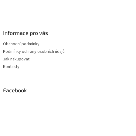
Z
á
p
a
Informace pro vás
t
Obchodní podmínky
í
Podmínky ochrany osobních údajů
Jak nakupovat
Kontakty
Facebook