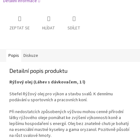
Detailní informace
ZEPTAT SE
HLÍDAT
SDÍLET
Popis
Diskuze
Detailní popis produktu
Rýžový olej (Láhev s dávkovačem, 1 l)
Stiefel Rýžový olej pro výkon a stavbu svalů. K dennímu
podávání u sportovních a pracovních koní.
Při nedostatcích způsobených výživou mohou cenné přírodní
látky rýžového oleje pomáhat ke zvýšení výkonnosti koně a
lepšímu hospodaření s energií. Olej bez znatelné chuti je bohatý
na esenciální mastné kyseliny a gama oryzanol. Pozitivně působí
na růst svalové hmoty.