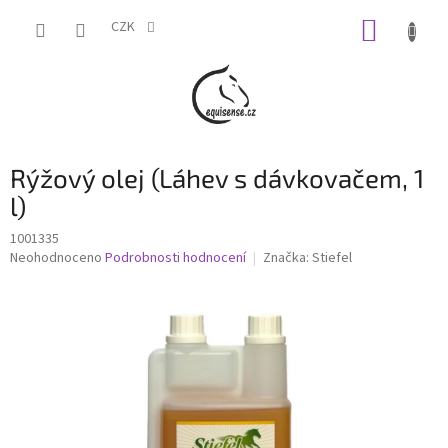
Přejít
NÁKUP
na
CZK
obsah
KOŠÍK
Rýžový olej (Láhev s dávkovačem, 1
l)
1001335
Průměrné
Neohodnoceno
Podrobnosti hodnocení
Značka:
Stiefel
hodnocení
produktu
je
0,0
z
5
hvězdiček.