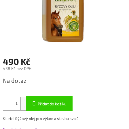
490 Kč
438 Kč bez DPH
Měrná
Na dotaz
cena:
Přidat do košíku
Stiefel Rýžový olej pro výkon a stavbu svalů.