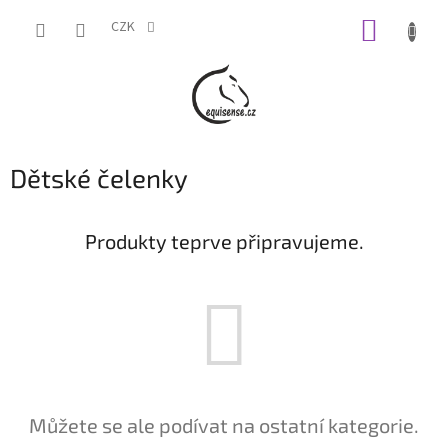
Přejít
NÁKUP
na
CZK
obsah
KOŠÍK
Dětské čelenky
Produkty teprve připravujeme.
Můžete se ale podívat na ostatní kategorie.