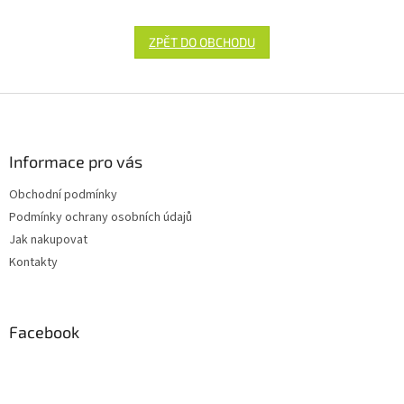
ZPĚT DO OBCHODU
Z
á
p
a
Informace pro vás
t
Obchodní podmínky
í
Podmínky ochrany osobních údajů
Jak nakupovat
Kontakty
Facebook