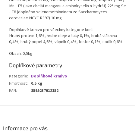
Mn - E5 (jako chelát manganu a aminokyselin n-hydrát) 225 mg Se
- E8 (doplněno selenomethioninem ze Saccharomyces
cerevisiae NCYC R397) 10 mg
Doplňkové krmivo pro všechny kategorie koní.
Hrubý protein 1,6%, hrubé oleje a tuky 0,1%, hrubá vláknina
0,4%, hrubý popel 4,6%, vápník 0,4%, fosfor 0,1%, sodík 0,6%.
Obsah: 0,5kg
Doplňkové parametry
Kategorie
:
Doplňkové krmivo
Hmotnost
:
0.5 kg
EAN
:
8595237012152
Z
á
p
a
Informace pro vás
t