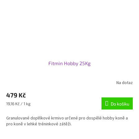
Fitmin Hobby 25Kg
Na dotaz
Průměrné
hodnocení
479 Kč
produktu
je
Měrná
19,16 Kč / 1 kg
Do košíku
4,3
cena:
z
Granulované doplňkové krmivo určené pro dospělé hobby koně a
5
pro koně v lehké tréninkové zátěži.
hvězdiček.