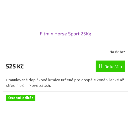
Fitmin Horse Sport 25Kg
Na dotaz
Průměrné
hodnocení
produktu
525 Kč
Do košíku
je
4,8
Granulované doplňkové krmivo určené pro dospělé koně v lehké až
z
střední tréninkové zátěži.
5
hvězdiček.
Osobní odběr