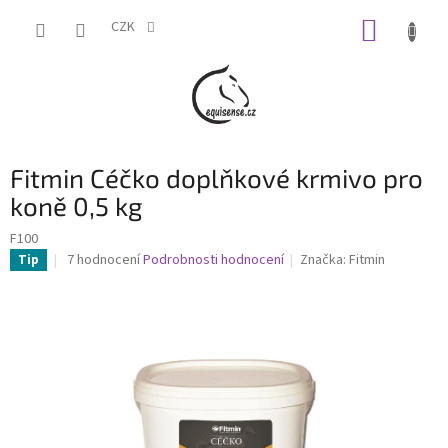
Přejít
NÁKUP
na
CZK
obsah
KOŠÍK
Fitmin Céčko doplňkové krmivo pro
koně 0,5 kg
F100
Průměrné
7 hodnocení
Podrobnosti hodnocení
Značka:
Fitmin
Tip
hodnocení
produktu
je
4,6
z
5
hvězdiček.