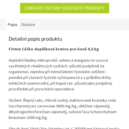
ZOBRAZIT VŠECHNY SOUVISEJÍCÍ PRODUKTY
Popis
Diskuze
Detailní popis produktu
Fitmin Céčko doplňkové krmivo pro koně 0,5 kg
doplnění hladiny mikroprvků: selenu a manganu ve vysoce
využitelných chelátových vazbách -působí podpůrně na
organismus zejména při mimořádném fyzickém zatížení -
pomáhá při stavech fyzické vyčerpanosti a v průběhu léčby
infekčních onemocnění, při hojení ran -působí jako podpůrný
prostředek při poruchách reprodukce
Složení: Řepný cukr, chlorid sodný, inaktivované kvasinky rodu
Saccharomyces cerevisiae 9000 mg/kg, uhličitan vápenatý,
dihydrogenfosforečnan vápenatý, sušená řasa Schizochytrium
limacinum 1000 mg/kg.
Obsah dopl. látek/1kg: Vitamíny: vit. C 255000 mg Stopové prvky: