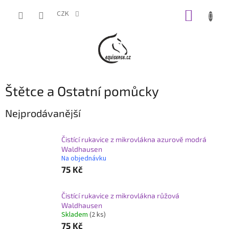
Přejít
NÁKUP
na
CZK
obsah
KOŠÍK
Štětce a Ostatní pomůcky
Nejprodávanější
Čistící rukavice z mikrovlákna azurově modrá
Waldhausen
Na objednávku
75 Kč
Čistící rukavice z mikrovlákna růžová
Waldhausen
Skladem
(2 ks)
75 Kč