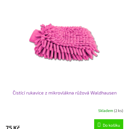
Čistící rukavice z mikrovlákna růžová Waldhausen
Skladem
(2 ks)
Průměrné
hodnocení
produktu
Do košíku
75 Kč
je