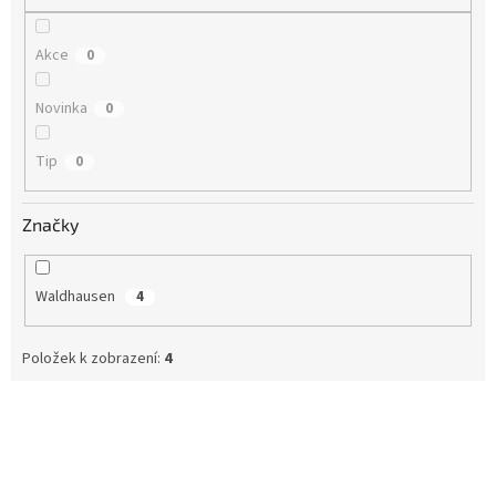
Akce
0
Novinka
0
Tip
0
Značky
Waldhausen
4
Položek k zobrazení:
4
V
ý
p
i