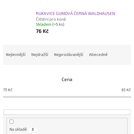
RUKAVICE GUMOVÁ ČERNÁ WALDHAUSEN
Čištění pro koně
Skladem
(>5 ks)
76 Kč
Ř
a
Nejlevnější
Nejdražší
Nejprodávanější
Abecedně
z
e
n
Cena
í
p
75
Kč
85
Kč
r
o
d
u
k
t
Na skladě
3
ů