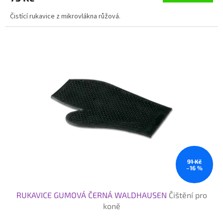
5,0
Čistící rukavice z mikrovlákna růžová.
z
5
hvězdiček.
91 Kč
–16 %
RUKAVICE GUMOVÁ ČERNÁ WALDHAUSEN
Čištění pro
koně