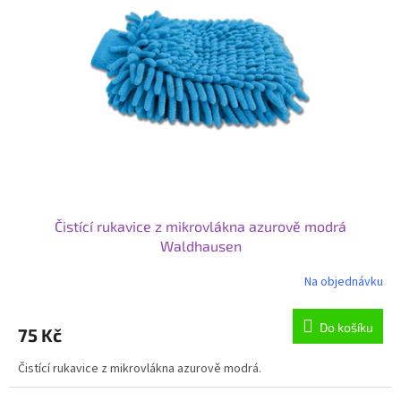
s
p
r
o
d
u
k
t
ů
Čistící rukavice z mikrovlákna azurově modrá
Waldhausen
Na objednávku
Do košíku
75 Kč
Čistící rukavice z mikrovlákna azurově modrá.