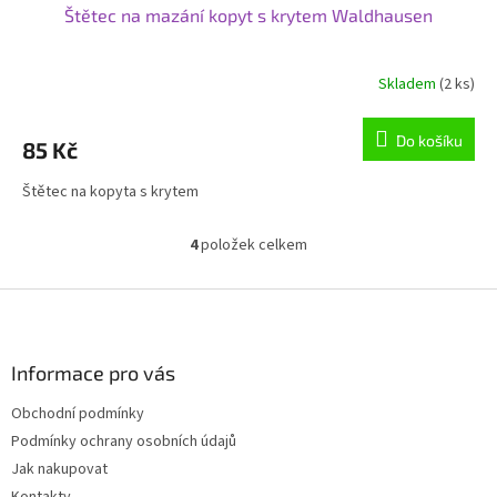
Štětec na mazání kopyt s krytem Waldhausen
Skladem
(2 ks)
Průměrné
hodnocení
produktu
Do košíku
85 Kč
je
5,0
Štětec na kopyta s krytem
z
5
hvězdiček.
4
položek celkem
O
v
l
Z
á
á
d
p
a
a
Informace pro vás
c
t
í
Obchodní podmínky
í
p
Podmínky ochrany osobních údajů
r
v
Jak nakupovat
k
Kontakty