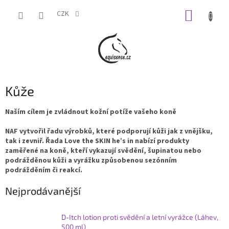
Přejít
NÁKUP
na
CZK
obsah
KOŠÍK
Kůže
Naším cílem je zvládnout kožní potíže vašeho koně
NAF vytvořil řadu výrobků, které podporují kůži jak z vnějšku,
tak i zevniř. Řada Love the SKIN he’s in nabízí produkty
zaměřené na koně, kteří vykazují svědění, šupinatou nebo
podrážděnou kůži a vyrážku způsobenou sezónním
podrážděním či reakcí.
Nejprodávanější
D-Itch lotion proti svědění a letní vyrážce (Láhev,
500 ml)