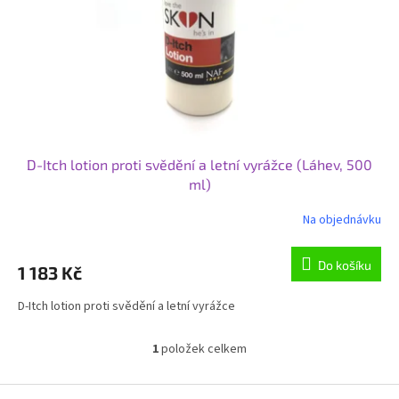
o
d
u
k
t
ů
D-Itch lotion proti svědění a letní vyrážce (Láhev, 500
ml)
Na objednávku
Do košíku
1 183 Kč
D-Itch lotion proti svědění a letní vyrážce
1
položek celkem
O
v
l
Z