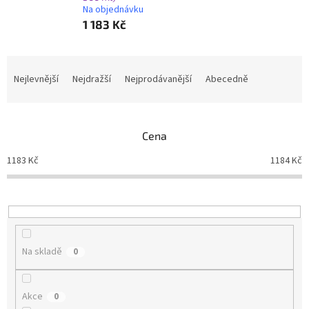
Na objednávku
1 183 Kč
Ř
a
Nejlevnější
Nejdražší
Nejprodávanější
Abecedně
z
e
n
Cena
í
p
1183
Kč
1184
Kč
r
o
d
u
k
t
Na skladě
0
ů
Akce
0