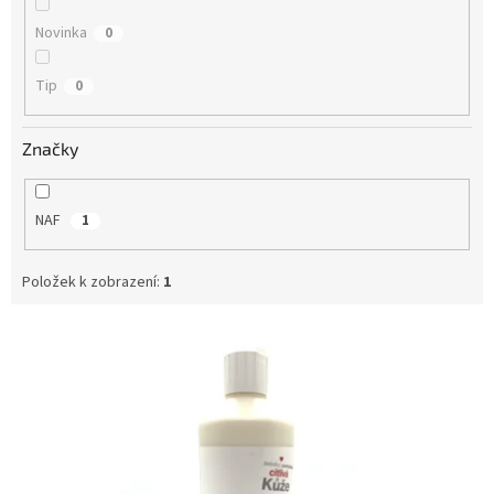
Novinka
0
Tip
0
Značky
NAF
1
Položek k zobrazení:
1
V
ý
p
i
s
p
r