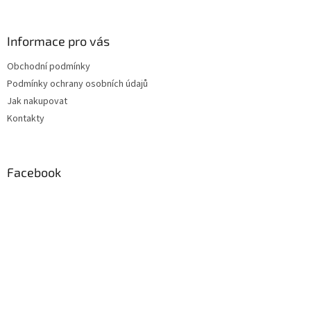
á
á
d
p
a
a
Informace pro vás
c
t
í
Obchodní podmínky
í
p
Podmínky ochrany osobních údajů
r
v
Jak nakupovat
k
Kontakty
y
v
ý
p
Facebook
i
s
u