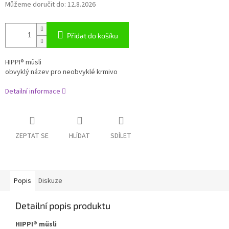
Můžeme doručit do:
12.8.2026
Přidat do košíku
HIPPI® müsli
obvyklý název pro neobvyklé krmivo
Detailní informace
ZEPTAT SE
HLÍDAT
SDÍLET
Popis
Diskuze
Detailní popis produktu
HIPPI® müsli