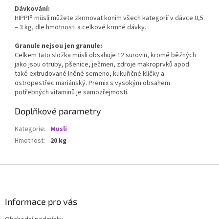
Dávkování:
HIPPI® müsli můžete zkrmovat koním všech kategorií v dávce 0,5
– 3 kg, dle hmotnosti a celkové krmné dávky.
Granule nejsou jen granule:
Celkem tato složka müsli obsahuje 12 surovin, kromě běžných
jako jsou otruby, pšenice, ječmen, zdroje makroprvků apod.
také extrudované lněné semeno, kukuřičné klíčky a
ostropestřec mariánský. Premix s vysokým obsahem
potřebných vitaminů je samozřejmostí.
Doplňkové parametry
Kategorie
:
Musli
Hmotnost
:
20 kg
Z
á
p
a
Informace pro vás
t