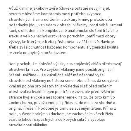
Ať už krmíme jakékoliv zvíře (člověka ostatně nevyjímaje),
neustále hledáme kompromis mezi potřebou vysoce
stravitelných živin a udržením struktury krmiv, protože oba
požadavky jdou, vzhledem k obsahu vlákniny, proti sobě. Krmení
koní, s ohledem na komplikované anatomické složení trávicího
traktu a velkou náchylnost k jeho poruchám, patří mezi obory
výživy, ke kterým je třeba přistupovat zvlášť citlivě. Navíc je
třeba zvážit chutnost každého komponentu. Hygienická kvalita
je zcela nezbytným požadavkem.
Není pochyb, že jablečné výlisky a svatojánský chléb představují
atraktivní krmivo. Pro zvýšení vlákniny jsme použili originální
řešení. Uvážíme-li, že kukuřičná siláž má násobně vyšší
stravitelnost vlákniny než třeba seno nebo sláma, dá se vybrat
kvalitní poloha pro pěstování a výsledná siláž před sušením
otestovat na kvalitu nejen po stránce živin, ale především po
stránce hygienické a nezapomeneme-li na to, že toto krmivo
koním chutná, považujeme její přídavek do müsli za vhodné a
originální řešení. Podobně je tomu se sušeným žitem. Přímo z
pole, sušeno horkým vzduchem, se zachováním všech živin
včetně lehce rozpustných a celkových cukrů a vysokou
stravitelností vlákniny.