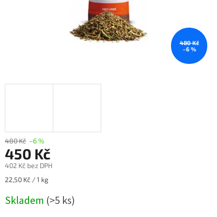
480 Kč
–6 %
480 Kč
–6 %
450 Kč
402 Kč bez DPH
Měrná
22,50 Kč / 1 kg
cena:
Skladem
(>5 ks)