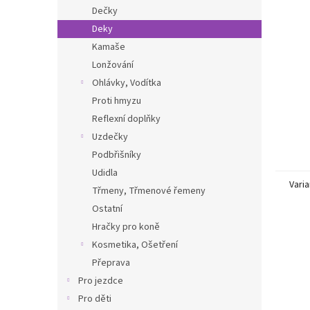
n
Dečky
e
Deky
l
Kamaše
Lonžování
Ohlávky, Vodítka
Proti hmyzu
Reflexní doplňky
Uzdečky
Podbřišníky
Udidla
Varia
Třmeny, Třmenové řemeny
Ostatní
Hračky pro koně
Kosmetika, Ošetření
Přeprava
Pro jezdce
Pro děti