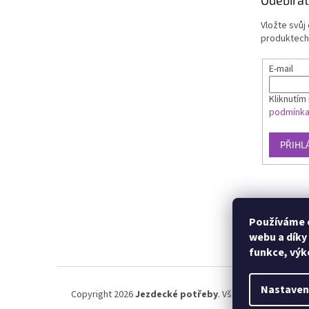
Odebírat
Vložte svůj
produktech
E-mail
Kliknutím 
podmínk
PŘIHL
Používáme c
webu a díky
funkce, výk
Nastaven
Copyright 2026
Jezdecké potřeby
. Všechna práva vyhra