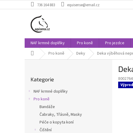
Přejít
736 164 883
equisense@email.cz
na
obsah
NAF krmné doplňky
Pro koně
Pro jezdce
Domů
Pro koně
Deky
Deka výběhová nepr
P
Dek
o
Přeskočit
s
8002764
Kategorie
kategorie
t
Výprod
r
NAF krmné doplňky
a
Pro koně
n
Bandáže
n
í
Čabraky, Třásně, Masky
p
Péče o kopyta koní
a
Čištění