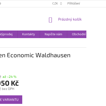
AK NAKUPOVAT
KONTAKTY
CZK
Přihlášení
NÁKUPNÍ
Prázdný košík
KOŠÍK
Výprodej
Kontakty
Napište nám
Obchodní podmínky
een Economic Waldhausen
č
až –24 %
950 Kč
č
bez DPH
E VARIANTU