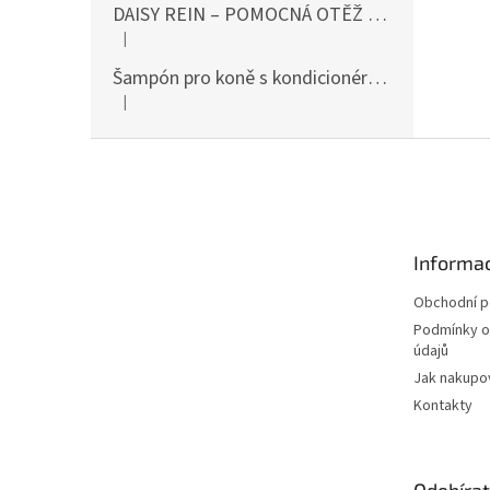
DAISY REIN – POMOCNÁ OTĚŽ PROTI STAHOVÁNÍ HLAVY DOLŮ ČERNÁ SHIRES
|
Hodnocení produktu je 5 z 5 hvězdiček.
Šampón pro koně s kondicionérem 500ml Waldhausen
|
Hodnocení produktu je 5 z 5 hvězdiček.
Z
á
p
a
t
Informac
í
Obchodní 
Podmínky o
údajů
Jak nakupo
Kontakty