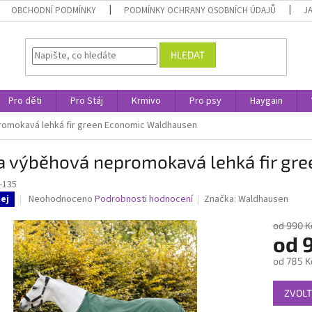
OBCHODNÍ PODMÍNKY
PODMÍNKY OCHRANY OSOBNÍCH ÚDAJŮ
J
HLEDAT
Pro děti
Pro Stáj
Krmivo
Pro psy
Haygain
omokavá lehká fir green Economic Waldhausen
a výběhová nepromokavá lehká fir gr
-135
Průměrné
Neohodnoceno
Podrobnosti hodnocení
Značka:
Waldhausen
ej
hodnocení
produktu
od 990 K
je
od
0,0
od
785 K
z
5
Měrná
hvězdiček.
ZVOLT
cena: