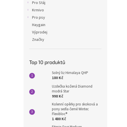
Pro Stáj
Krmivo
Pro psy
Haygain
Výprodej
Značky
Top 10 produktů
Solný liz Himalaya QHP
180 Kč
Uzdečka kožená Diamond
modrá Star
998 Kč
Kolenní opěrky pro skoková a
pony sedla černé Wintec
Flexibloc®
1 480 Kč