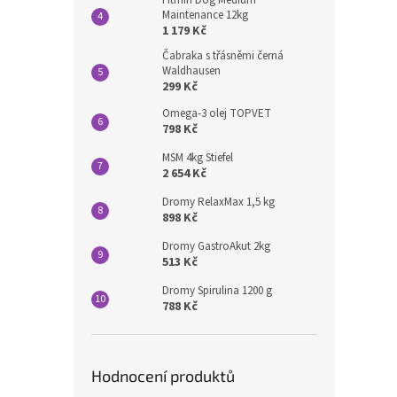
Fitmin Dog Medium
Maintenance 12kg
1 179 Kč
Čabraka s třásněmi černá
Waldhausen
299 Kč
Omega-3 olej TOPVET
798 Kč
MSM 4kg Stiefel
2 654 Kč
Dromy RelaxMax 1,5 kg
898 Kč
Dromy GastroAkut 2kg
513 Kč
Dromy Spirulina 1200 g
788 Kč
Hodnocení produktů