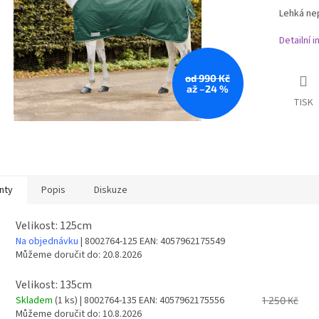
Lehká ne
Detailní 
od 990 Kč
až –24 %
TISK
nty
Popis
Diskuze
Velikost: 125cm
Na objednávku
| 8002764-125
EAN:
4057962175549
Můžeme doručit do:
20.8.2026
Velikost: 135cm
Skladem
(1 ks)
| 8002764-135
EAN:
4057962175556
1 250 Kč
Můžeme doručit do:
10.8.2026