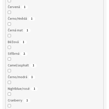
Červená
1
Černo/Hnědá
1
Černá mat
1
Béžová
1
Stříbrná
2
Camel/asphalt
1
Černo/modrá
1
Nightblue/rosé
1
Cranberry
1