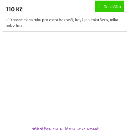
Do košíku
110 Kč
LED náramek na ruku pro extra bezpečí, když je venku šero, mlha
nebo tma.
PŘÍVĚŠEK NA KLÍČE HLAVA KONĚ