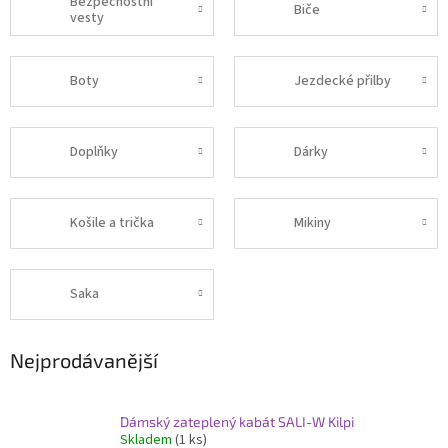
Bezpečnostní
Biče
vesty
Boty
Jezdecké přilby
Doplňky
Dárky
Košile a trička
Mikiny
Saka
Nejprodávanější
Dámský zateplený kabát SALI-W Kilpi
Skladem
(1 ks)