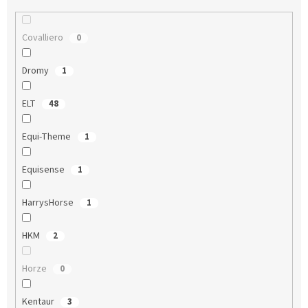
Covalliero
0
Dromy
1
ELT
48
Equi-Theme
1
Equisense
1
HarrysHorse
1
HKM
2
Horze
0
Kentaur
3