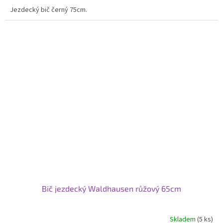
Jezdecký bič černý 75cm.
Bič jezdecký Waldhausen růžový 65cm
Skladem
(5 ks)
Průměrné