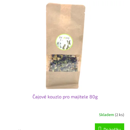
V
ý
p
i
s
p
r
o
d
u
k
t
ů
Čajové kouzlo pro majitele 80g
Skladem
(2 ks)
Do košíku