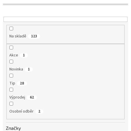
r
o
d
u
k
t
Na skladě
123
ů
Akce
1
Novinka
1
Tip
28
Výprodej
62
Osobní odběr
2
Značky