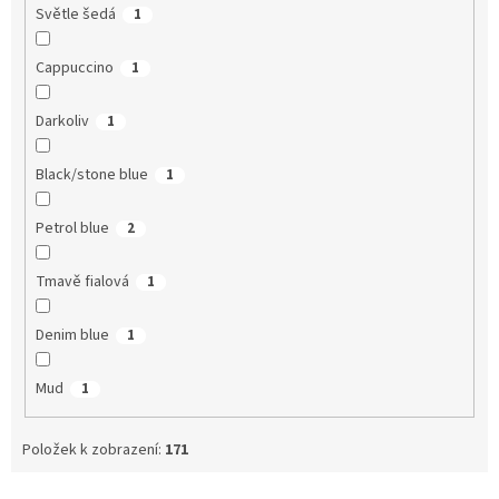
Světle šedá
1
Cappuccino
1
Darkoliv
1
Black/stone blue
1
Petrol blue
2
Tmavě fialová
1
Denim blue
1
Mud
1
Položek k zobrazení:
171