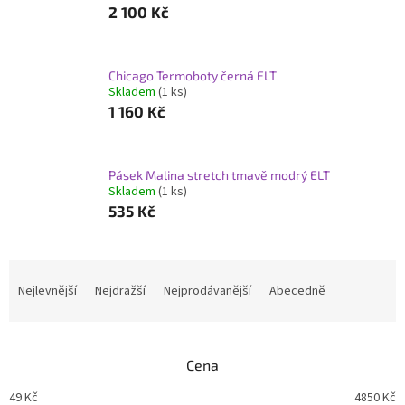
2 100 Kč
Chicago Termoboty černá ELT
Skladem
(1 ks)
1 160 Kč
Pásek Malina stretch tmavě modrý ELT
Skladem
(1 ks)
535 Kč
Ř
a
Nejlevnější
Nejdražší
Nejprodávanější
Abecedně
z
e
n
Cena
í
p
49
Kč
4850
Kč