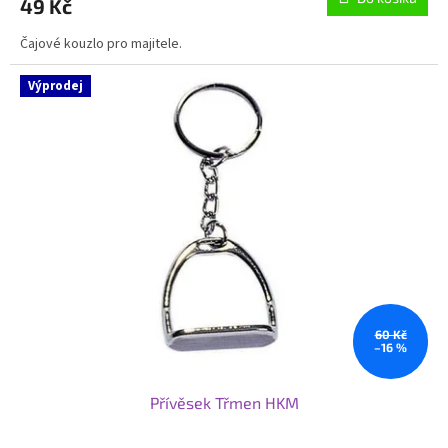
49 Kč
Čajové kouzlo pro majitele.
Výprodej
60 Kč
–16 %
Přívěsek Třmen HKM