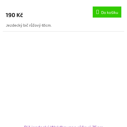
hodnocení
produktu
Do košíku
190 Kč
je
5,0
Jezdecký bič růžový 65cm.
z
5
hvězdiček.