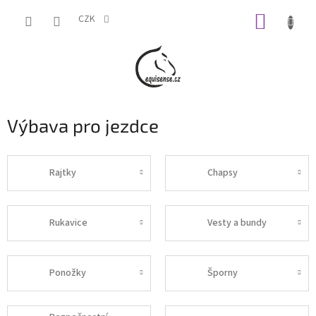
Přejít
NÁKUP
na
CZK
obsah
KOŠÍK
Výbava pro jezdce
Rajtky
Chapsy
Rukavice
Vesty a bundy
Ponožky
Šporny