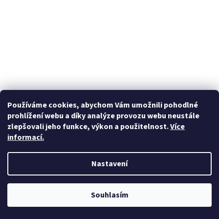
Používáme cookies, abychom Vám umožnili pohodlné
Síťka do vlasů s kamínky černá Waldhausen
prohlížení webu a díky analýze provozu webu neustále
zlepšovali jeho funkce, výkon a použitelnost.
Více
informací.
Skladem
(2 ks)
Nastavení
Do košíku
190 Kč
Síťka do vlasů černá.
Souhlasím
Výprodej