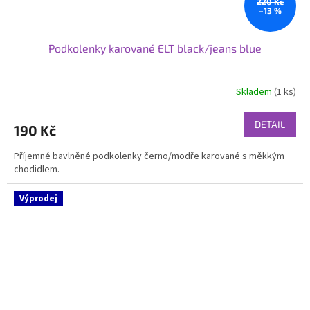
220 Kč
–13 %
Podkolenky karované ELT black/jeans blue
Skladem
(1 ks)
DETAIL
190 Kč
Příjemné bavlněné podkolenky černo/modře karované s měkkým
chodidlem.
Výprodej