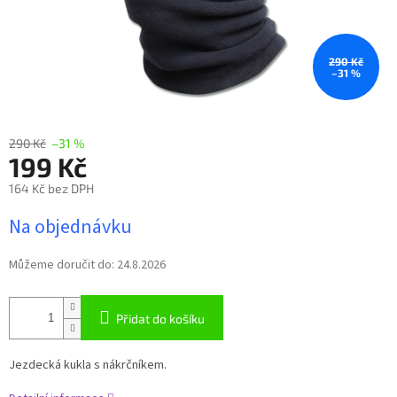
290 Kč
–31 %
290 Kč
–31 %
199 Kč
164 Kč bez DPH
Měrná
Na objednávku
cena:
Můžeme doručit do:
24.8.2026
Přidat do košíku
Jezdecká kukla s nákrčníkem.