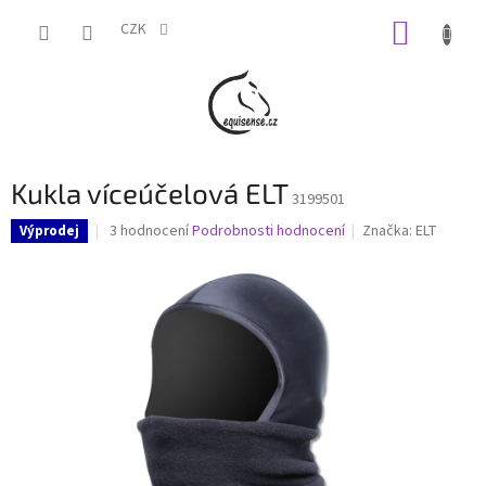
Přejít
NÁKUP
na
CZK
obsah
KOŠÍK
Kukla víceúčelová ELT
3199501
Průměrné
3 hodnocení
Podrobnosti hodnocení
Značka:
ELT
Výprodej
hodnocení
produktu
je
4,7
z
5
hvězdiček.