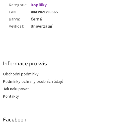
Kategorie
:
Doplňky
EAN
:
4043969298565
Barva
:
Černá
Velikost
:
Univerzální
Z
á
p
a
Informace pro vás
t
Obchodní podmínky
í
Podmínky ochrany osobních údajů
Jak nakupovat
Kontakty
Facebook