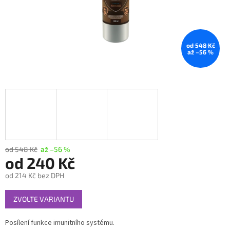
od 548 Kč
až –56 %
od 548 Kč
až –56 %
od
240 Kč
od
214 Kč
bez DPH
Měrná
ZVOLTE VARIANTU
cena:
Posílení funkce imunitního systému.