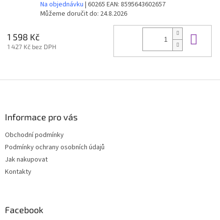
Na objednávku
| 60265
EAN:
8595643602657
Můžeme doručit do:
24.8.2026
Do 
1 598 Kč
1 427 Kč bez DPH
Z
á
p
a
Informace pro vás
t
Obchodní podmínky
í
Podmínky ochrany osobních údajů
Jak nakupovat
Kontakty
Facebook