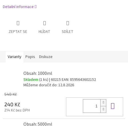
Detailní informace
ZEPTAT SE
HLÍDAT
SDÍLET
Varianty
Popis
Diskuze
Obsah: 1000ml
Skladem
(1 ks)
| 60215
EAN:
8595643602152
Můžeme doručit do:
12.8.2026
548 Kč
Do 
240 Kč
214 Kč bez DPH
Obsah: 5000ml