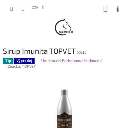
Přejít
NÁKUP
na
CZK
obsah
KOŠÍK
Sirup Imunita TOPVET
60215
Průměrné
2 hodnocení
Podrobnosti hodnocení
Tip
Výprodej
hodnocení
Značka:
TOPVET
produktu
je
5,0
z
5
hvězdiček.