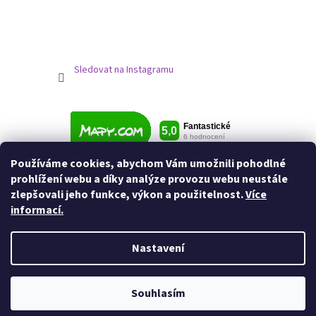
Sledovat na Instagramu
Používáme cookies, abychom Vám umožnili pohodlné
prohlížení webu a díky analýze provozu webu neustále
zlepšovali jeho funkce, výkon a použitelnost.
Více
informací.
Nastavení
Vytvořil Shoptet
Souhlasím
Copyright 2026
Jezdecké potřeby
. Všechna práva vyhrazena.