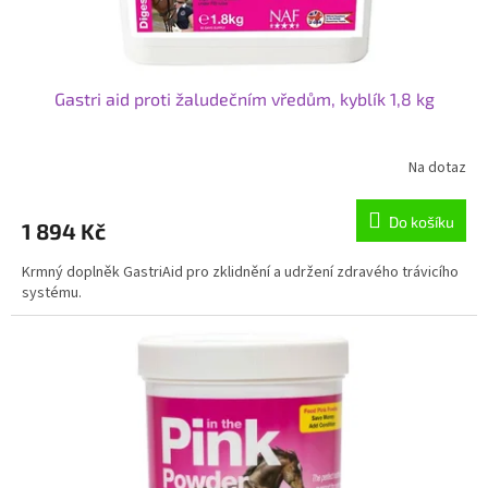
Gastri aid proti žaludečním vředům, kyblík 1,8 kg
Na dotaz
Do košíku
1 894 Kč
Krmný doplněk GastriAid pro zklidnění a udržení zdravého trávicího
systému.