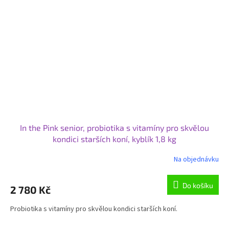
In the Pink senior, probiotika s vitamíny pro skvělou
kondici starších koní, kyblík 1,8 kg
Na objednávku
Průměrné
hodnocení
produktu
Do košíku
2 780 Kč
je
4,5
Probiotika s vitamíny pro skvělou kondici starších koní.
z
5
hvězdiček.