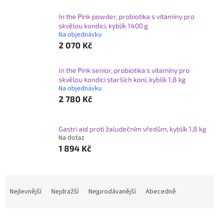
In the Pink powder, probiotika s vitamíny pro
skvělou kondici, kyblík 1400 g
Na objednávku
2 070 Kč
In the Pink senior, probiotika s vitamíny pro
skvělou kondici starších koní, kyblík 1,8 kg
Na objednávku
2 780 Kč
Gastri aid proti žaludečním vředům, kyblík 1,8 kg
Na dotaz
1 894 Kč
Ř
a
Nejlevnější
Nejdražší
Nejprodávanější
Abecedně
z
e