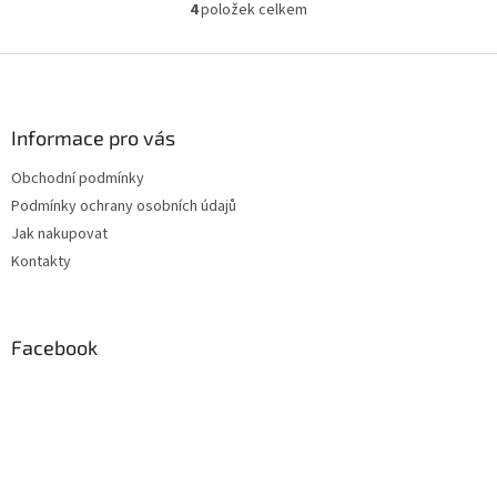
4
položek celkem
O
v
l
Z
á
á
d
p
a
a
Informace pro vás
c
t
í
Obchodní podmínky
í
p
Podmínky ochrany osobních údajů
r
v
Jak nakupovat
k
Kontakty
y
v
ý
p
Facebook
i
s
u