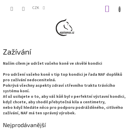
Přejít
NÁKUP
na
CZK
obsah
KOŠÍK
Zažívání
Naším cílem je udržet vašeho koně ve skvělé kondici
Pro udržení vašeho koně v tip top kondici je řada NAF doplňků
pro zažívání nedocenitelná.
Pokrývá všechny aspekty zdraví střevního traktu trávícího
systému koní.
Ať už usilujete o to, aby váš kůň byl v perfektní výstavní kondici,
když chcete, aby shodil přebytečná kila a centimetry,
nebo když hledáte něco pro podporu podrážděného, citlivého
zažívání, NAF má ten správný výrobek.
Nejprodávanější