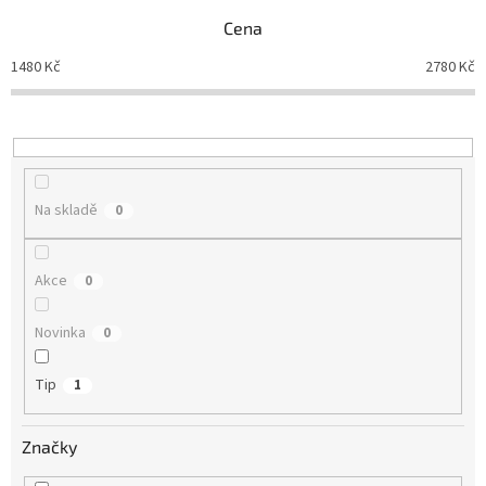
n
Cena
í
p
1480
Kč
2780
Kč
r
o
d
u
k
t
Na skladě
0
ů
Akce
0
Novinka
0
Tip
1
Značky