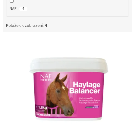
NAF
4
Položek k zobrazení:
4
V
ý
p
i
s
p
r
o
d
u
k
t
ů