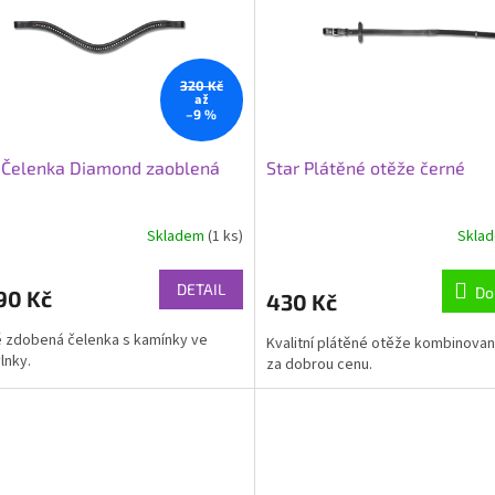
320 Kč
až
–9 %
 Čelenka Diamond zaoblená
Star Plátěné otěže černé
á
Skladem
(1 ks)
Skla
DETAIL
Do
90 Kč
430 Kč
 zdobená čelenka s kamínky ve
Kvalitní plátěné otěže kombinovan
lnky.
za dobrou cenu.