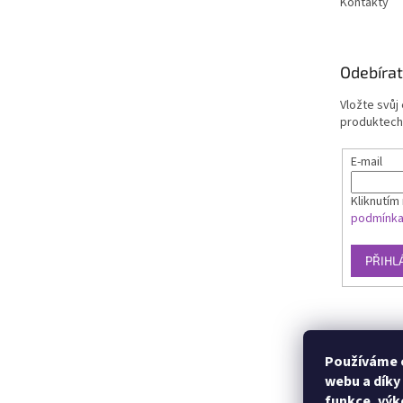
Kontakty
Odebírat
Vložte svůj
produktech
E-mail
Kliknutím 
podmínk
PŘIHL
Používáme c
webu a díky
funkce, výk