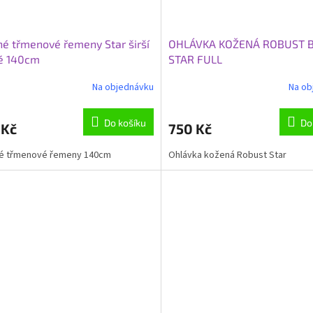
é třmenové řemeny Star širší
OHLÁVKA KOŽENÁ ROBUST 
é 140cm
STAR FULL
Na objednávku
Na ob
Průměrné
hodnocení
produktu
Do košíku
Do
 Kč
750 Kč
je
4,7
é třmenové řemeny 140cm
Ohlávka kožená Robust Star
z
5
hvězdiček.