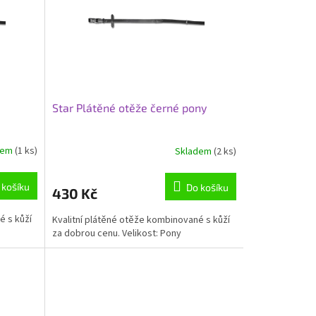
Star Plátěné otěže černé pony
dem
(1 ks)
Skladem
(2 ks)
 košíku
Do košíku
430 Kč
é s kůží
Kvalitní plátěné otěže kombinované s kůží
za dobrou cenu. Velikost: Pony