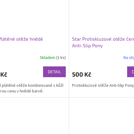
Plátěné otěže hnědé
Star Protiskluzové otěže če
Anti-Slip Pony
Skladem
(1 ks)
Na ob
DETAIL
 Kč
500 Kč
ní plátěné otěže kombinované s kůží
Protiskluzové otěže Anti-Slip Pony
rou cenu v hnědé barvě.