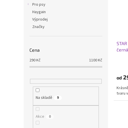
i
r
n
Pro psy
s
o
e
Haygain
p
d
l
r
u
Výprodej
o
k
Značky
d
t
u
ů
STAR
k
čern
Cena
t
ů
290
Kč
1100
Kč
2
od
Krásně
tvaru v
Na skladě
9
Akce
0