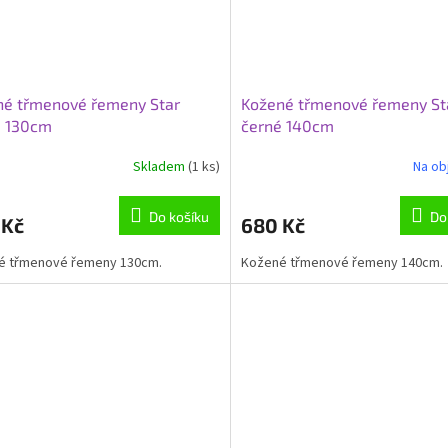
né třmenové řemeny Star
Kožené třmenové řemeny St
é 130cm
černé 140cm
Skladem
(1 ks)
Na ob
Do košíku
Do
 Kč
680 Kč
é třmenové řemeny 130cm.
Kožené třmenové řemeny 140cm.