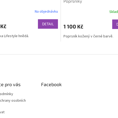
Poprsníky
Na objednávku
Skla
Průměrné
hodnocení
produktu
DETAIL
 Kč
1 100 Kč
je
3,3
a Lifestyle hnědá.
Poprsník kožený v černé barvě.
z
5
hvězdiček.
O
v
l
á
d
a
c
í
e pro vás
Facebook
p
r
podmínky
v
chrany osobních
k
y
vat
v