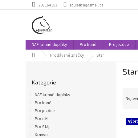
Přejít
736 164 883
equisense@email.cz
na
obsah
NAF krmné doplňky
Pro koně
Pro jezdce
Domů
Prodávané značky
Star
P
Star
o
Přeskočit
s
Kategorie
kategorie
t
Ř
r
NAF krmné doplňky
a
a
Nejlev
Pro koně
z
n
Pro jezdce
e
n
V
n
í
Pro děti
Výpr
ý
í
p
Pro Stáj
p
p
a
Krmivo