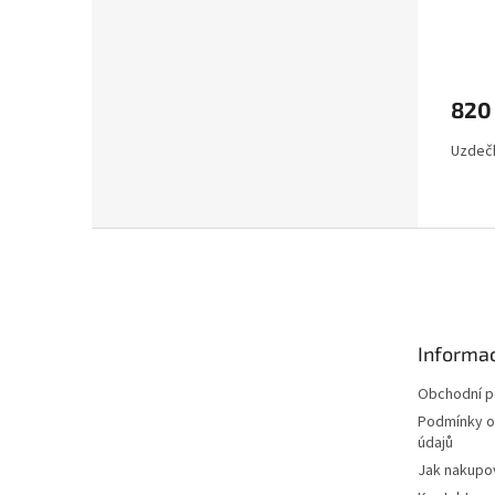
820
Uzdečk
Z
á
p
a
t
Informac
í
Obchodní 
Podmínky o
údajů
Jak nakupo