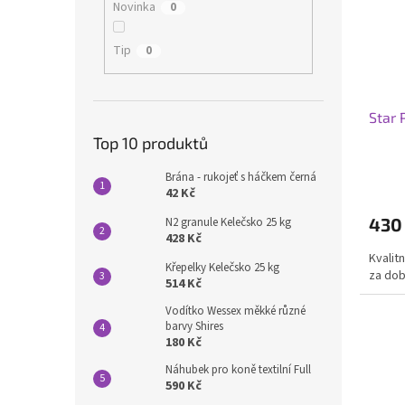
Novinka
0
Tip
0
Star 
Top 10 produktů
Brána - rukojeť s háčkem černá
42 Kč
430
N2 granule Kelečsko 25 kg
428 Kč
Kvalit
Křepelky Kelečsko 25 kg
za dob
514 Kč
Vodítko Wessex měkké různé
barvy Shires
180 Kč
Náhubek pro koně textilní Full
590 Kč