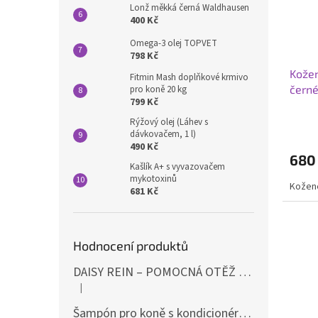
Lonž měkká černá Waldhausen
400 Kč
Omega-3 olej TOPVET
798 Kč
Kože
Fitmin Mash doplňkové krmivo
čern
pro koně 20 kg
799 Kč
Rýžový olej (Láhev s
dávkovačem, 1 l)
490 Kč
680
Kašlík A+ s vyvazovačem
mykotoxinů
Kožen
681 Kč
Hodnocení produktů
DAISY REIN – POMOCNÁ OTĚŽ PROTI STAHOVÁNÍ HLAVY DOLŮ ČERNÁ SHIRES
|
Hodnocení produktu je 5 z 5 hvězdiček.
Šampón pro koně s kondicionérem 500ml Waldhausen