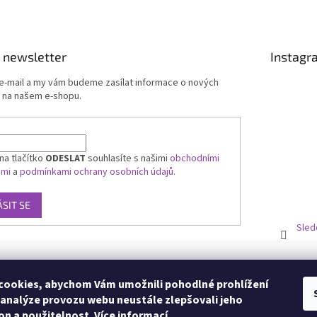
ý
p
i
s
u
 newsletter
Instagr
 e-mail a my vám budeme zasílat informace o nových
 na našem e-shopu.
na tlačítko
ODESLAT
souhlasíte s našimi
obchodními
ami
a
podmínkami ochrany osobních údajů.
ÁSIT SE
Sled
ookies, abychom Vám umožnili pohodlné prohlížení
 analýze provozu webu neustále zlepšovali jeho
on a použitelnost.
Více informací.