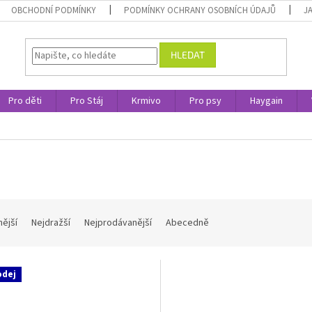
OBCHODNÍ PODMÍNKY
PODMÍNKY OCHRANY OSOBNÍCH ÚDAJŮ
J
HLEDAT
Pro děti
Pro Stáj
Krmivo
Pro psy
Haygain
nější
Nejdražší
Nejprodávanější
Abecedně
odej