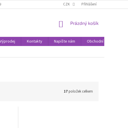
AK NAKUPOVAT
KONTAKTY
CZK
Přihlášení
NÁKUPNÍ
Prázdný košík
KOŠÍK
Výprodej
Kontakty
Napište nám
Obchodní podmínky
17
položek celkem