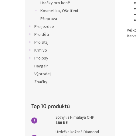
Hračky pro koně
Kosmetika, Ošetření
Přeprava
Pro jezdce
Velik
Pro děti
Barva
Pro Stáj
Krmivo
Pro psy
Haygain
Výprodej
Značky
Top 10 produktů
Solný liz Himalaya QHP
180 Kč
Uzdečka kožená Diamond