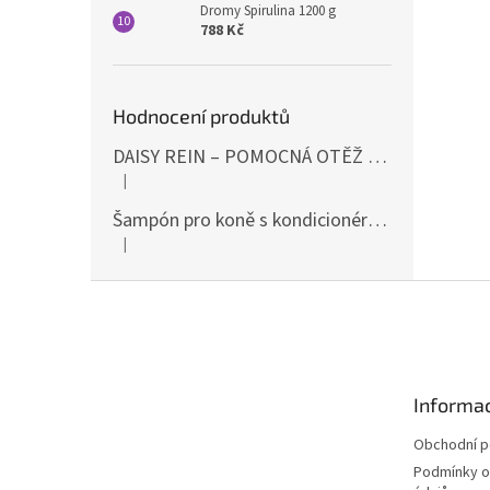
Dromy Spirulina 1200 g
788 Kč
Hodnocení produktů
DAISY REIN – POMOCNÁ OTĚŽ PROTI STAHOVÁNÍ HLAVY DOLŮ ČERNÁ SHIRES
|
Hodnocení produktu je 5 z 5 hvězdiček.
Šampón pro koně s kondicionérem 500ml Waldhausen
|
Hodnocení produktu je 5 z 5 hvězdiček.
Z
á
p
a
t
Informac
í
Obchodní 
Podmínky o