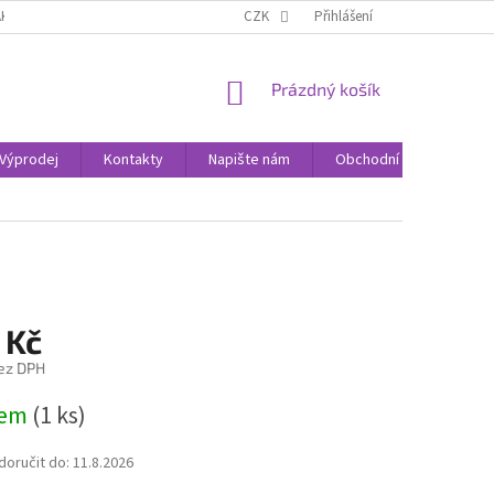
AK NAKUPOVAT
KONTAKTY
CZK
Přihlášení
NÁKUPNÍ
Prázdný košík
KOŠÍK
Výprodej
Kontakty
Napište nám
Obchodní podmínky
 Kč
ez DPH
dem
(1 ks)
oručit do:
11.8.2026