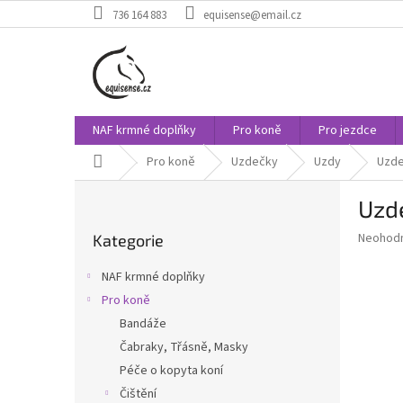
Přejít
736 164 883
equisense@email.cz
na
obsah
NAF krmné doplňky
Pro koně
Pro jezdce
Domů
Pro koně
Uzdečky
Uzdy
Uzde
P
Uzde
o
Přeskočit
s
Průměr
Neohod
Kategorie
kategorie
t
hodnoce
r
produkt
NAF krmné doplňky
a
je
Pro koně
0,0
n
z
Bandáže
n
5
í
Čabraky, Třásně, Masky
hvězdič
p
Péče o kopyta koní
a
Čištění