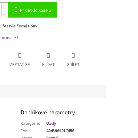
Přidat do košíku
Lifestyle černá Pony
informace
ZEPTAT SE
HLÍDAT
SDÍLET
Doplňkové parametry
Kategorie
:
Uzdy
EAN
:
4043969017456