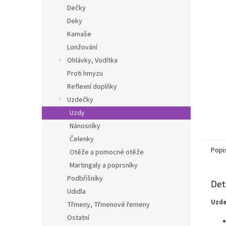
n
Dečky
e
Deky
l
Kamaše
Lonžování
Ohlávky, Vodítka
Proti hmyzu
Reflexní doplňky
Uzdečky
Uzdy
Nánosníky
Čelenky
Popi
Otěže a pomocné otěže
Martingaly a poprsníky
Podbřišníky
Det
Udidla
Uzde
Třmeny, Třmenové řemeny
Ostatní