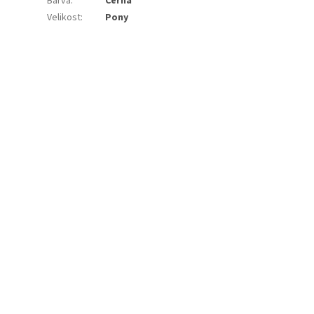
Barva
:
Černá
Velikost
:
Pony