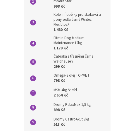
modrá Star
998 Kč
Kolenní opěrky pro skoková a
pony sedla černé Wintec
Flexibloc®
1 480 Kč
Fitmin Dog Medium
Maintenance 12kg
1 179 Kč
Čabraka s třásněmi černá
Waldhausen
299 Kč
Omega-3 olej TOPVET
798 Kč
MSM 4kg Stiefel
2 654 Kč
Dromy RelaxMax 1,5 kg
898 Kč
Dromy GastroAkut 2kg
513 Kč