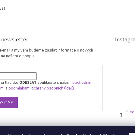
vat
 newsletter
Instagr
 e-mail a my vám budeme zasílat informace o nových
 na našem e-shopu.
na tlačítko
ODESLAT
souhlasíte s našimi
obchodními
ami
a
podmínkami ochrany osobních údajů.
ÁSIT SE
Sled