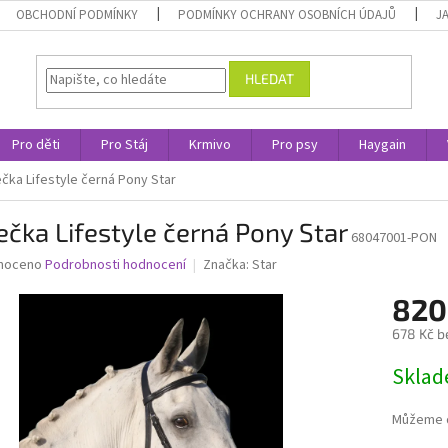
OBCHODNÍ PODMÍNKY
PODMÍNKY OCHRANY OSOBNÍCH ÚDAJŮ
J
HLEDAT
Pro děti
Pro Stáj
Krmivo
Pro psy
Haygain
čka Lifestyle černá Pony Star
čka Lifestyle černá Pony Star
68047001-PON
né
noceno
Podrobnosti hodnocení
Značka:
Star
ní
820
u
678 Kč b
Měrná
Skla
cena:
ek.
Můžeme d