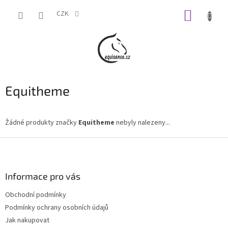
Přejít
NÁKUP
na
CZK
obsah
KOŠÍK
Equitheme
Žádné produkty značky
Equitheme
nebyly nalezeny...
Z
á
p
a
Informace pro vás
t
Obchodní podmínky
í
Podmínky ochrany osobních údajů
Jak nakupovat