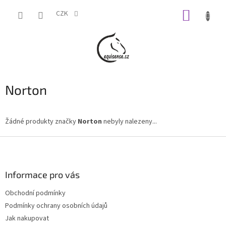
Přejít
NÁKUP
na
CZK
obsah
KOŠÍK
Norton
Žádné produkty značky
Norton
nebyly nalezeny...
Z
á
p
a
Informace pro vás
t
Obchodní podmínky
í
Podmínky ochrany osobních údajů
Jak nakupovat