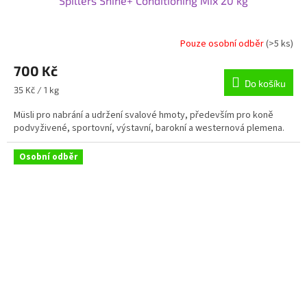
Spillers Shine+ Conditioning Mix 20 kg
Pouze osobní odběr
(>5 ks)
Průměrné
hodnocení
700 Kč
produktu
je
Do košíku
Měrná
35 Kč / 1 kg
4,5
cena:
z
Müsli pro nabrání a udržení svalové hmoty, především pro koně
5
podvyživené, sportovní, výstavní, barokní a westernová plemena.
hvězdiček.
Osobní odběr