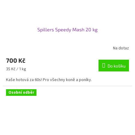
Spillers Speedy Mash 20 kg
Na dotaz
700 Kč
Do košíku
Měrná
35 Kč / 1 kg
cena:
Kaše hotová za 60s! Pro všechny koně a poníky.
Osobní odběr