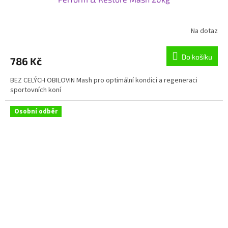
Na dotaz
Průměrné
hodnocení
produktu
Do košíku
786 Kč
je
5,0
BEZ CELÝCH OBILOVIN Mash pro optimální kondici a regeneraci
z
sportovních koní
5
hvězdiček.
Osobní odběr