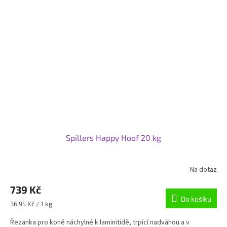
Spillers Happy Hoof 20 kg
Na dotaz
739 Kč
Do košíku
Měrná
36,95 Kč / 1 kg
cena:
Řezanka pro koně náchylné k laminitidě, trpící nadváhou a v