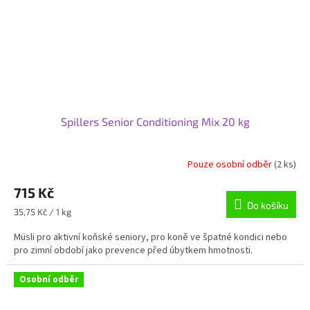
Spillers Senior Conditioning Mix 20 kg
Pouze osobní odběr
(2 ks)
715 Kč
Do košíku
Měrná
35,75 Kč / 1 kg
cena:
Müsli pro aktivní koňské seniory, pro koně ve špatné kondici nebo
pro zimní období jako prevence před úbytkem hmotnosti.
Osobní odběr