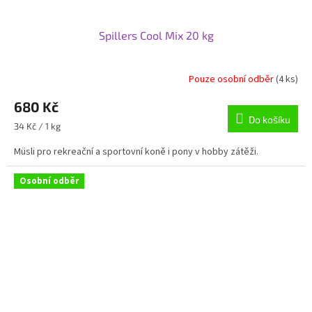
Spillers Cool Mix 20 kg
Pouze osobní odběr
(4 ks)
680 Kč
Do košíku
Měrná
34 Kč / 1 kg
cena:
Müsli pro rekreační a sportovní koně i pony v hobby zátěži.
Osobní odběr