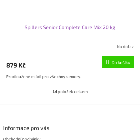
Spillers Senior Complete Care Mix 20 kg
Na dotaz
Průměrné
hodnocení
produktu
Do košíku
879 Kč
je
4,8
Prodloužené mládí pro všechny seniory.
z
5
hvězdiček.
14
položek celkem
O
v
l
Z
á
á
d
p
a
a
Informace pro vás
c
t
í
Obchodní podmínky