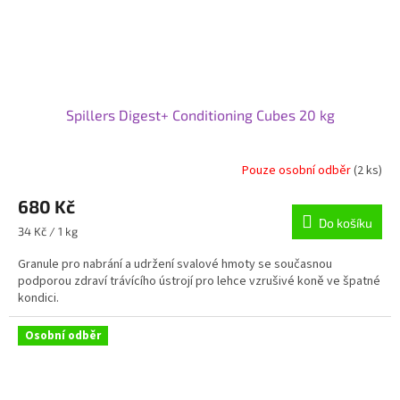
Spillers Digest+ Conditioning Cubes 20 kg
Pouze osobní odběr
(2 ks)
Průměrné
hodnocení
680 Kč
produktu
je
Do košíku
Měrná
34 Kč / 1 kg
4,7
cena:
z
Granule pro nabrání a udržení svalové hmoty se současnou
5
podporou zdraví trávícího ústrojí pro lehce vzrušivé koně ve špatné
hvězdiček.
kondici.
Osobní odběr