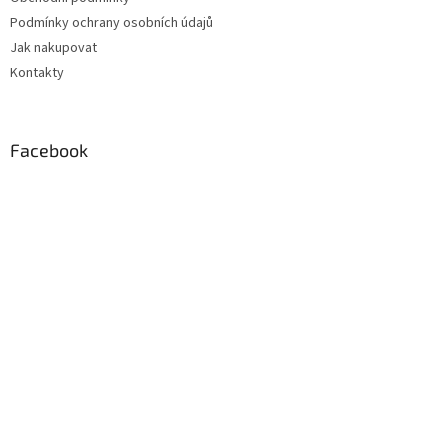
í
p
Podmínky ochrany osobních údajů
r
v
Jak nakupovat
k
Kontakty
y
v
ý
p
Facebook
i
s
u