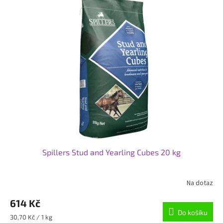
Spillers Stud and Yearling Cubes 20 kg
Na dotaz
614 Kč
Do košíku
Měrná
30,70 Kč / 1 kg