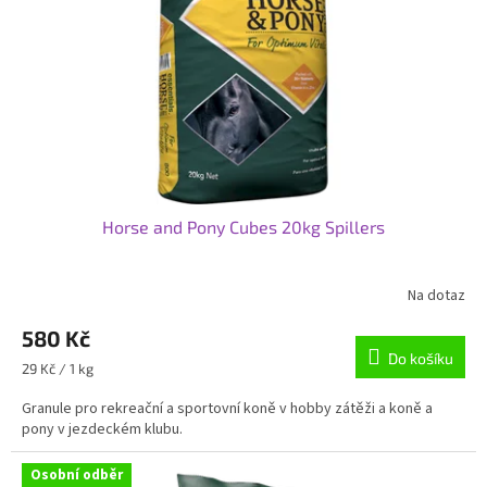
r
u
o
k
d
t
u
ů
k
t
ů
Horse and Pony Cubes 20kg Spillers
Na dotaz
580 Kč
Do košíku
Měrná
29 Kč / 1 kg
cena:
Granule pro rekreační a sportovní koně v hobby zátěži a koně a
pony v jezdeckém klubu.
Osobní odběr