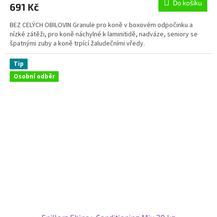
Do košíku
691 Kč
BEZ CELÝCH OBILOVIN Granule pro koně v boxovém odpočinku a
nízké zátěži, pro koně náchylné k laminitidě, nadváze, seniory se
špatnými zuby a koně trpící žaludečními vředy.
Tip
Osobní odběr