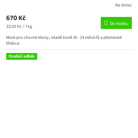
Na dotaz
670 Kč
Do košíku
Měrná
33,50 Kč / 1 kg
cena:
Müsli pro chovné klisny, mladé koně (6 - 24 měsíců) a plemenné
hřebce.
Osobní odběr