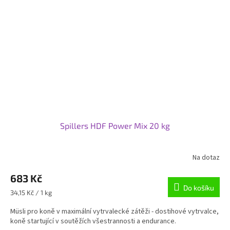
Spillers HDF Power Mix 20 kg
Na dotaz
683 Kč
Do košíku
Měrná
34,15 Kč / 1 kg
cena:
Müsli pro koně v maximální vytrvalecké zátěži - dostihové vytrvalce,
koně startující v soutěžích všestrannosti a endurance.