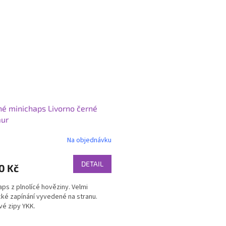
é minichaps Livorno černé
aur
Na objednávku
DETAIL
0 Kč
aps z plnolícé hověziny. Velmi
cké zapínání vyvedené na stranu.
vé zipy YKK.