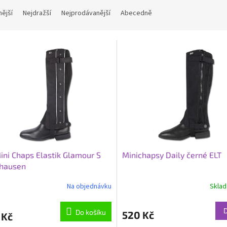
nější
Nejdražší
Nejprodávanější
Abecedně
ini Chaps Elastik Glamour S
Minichapsy Daily černé ELT
hausen
Na objednávku
Skla
Průměrné
hodnocení
produktu
Do košíku
520 Kč
 Kč
je
4,0