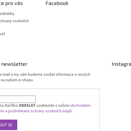
e pro vás
Facebook
podmínky
chrany osobních
vat
 newsletter
Instagr
 e-mail a my vám budeme zasílat informace o nových
 na našem e-shopu.
na tlačítko
ODESLAT
souhlasíte s našimi
obchodními
ami
a
podmínkami ochrany osobních údajů.
ÁSIT SE