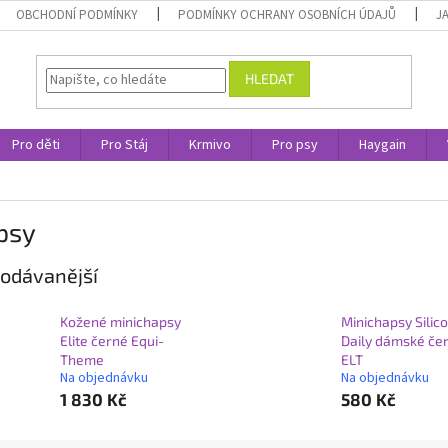
OBCHODNÍ PODMÍNKY
PODMÍNKY OCHRANY OSOBNÍCH ÚDAJŮ
J
HLEDAT
Pro děti
Pro Stáj
Krmivo
Pro psy
Haygain
psy
odávanější
Kožené minichapsy
Minichapsy Silic
Elite černé Equi-
Daily dámské če
Theme
ELT
Na objednávku
Na objednávku
1 830 Kč
580 Kč