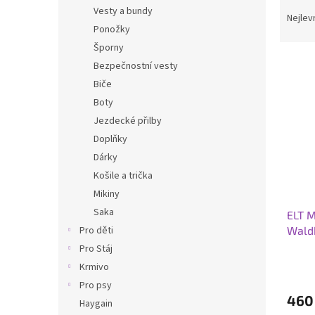
Ř
n
Vesty a bundy
a
e
Nejlev
Ponožky
z
l
e
Šporny
V
n
Bezpečnostní vesty
ý
í
Biče
p
p
Boty
i
r
Jezdecké přilby
s
o
p
Doplňky
d
r
u
Dárky
o
k
Košile a trička
d
t
Mikiny
u
ů
Saka
ELT M
k
Wald
Pro děti
t
ů
Pro Stáj
Krmivo
Pro psy
460
Haygain