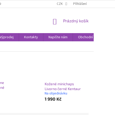
AK NAKUPOVAT
KONTAKTY
CZK
Přihlášení
NÁKUPNÍ
Prázdný košík
KOŠÍK
Výprodej
Kontakty
Napište nám
Obchodní podmínky
one
Kožené minichaps
rné
Livorno černé Kentaur
Na objednávku
1 990 Kč