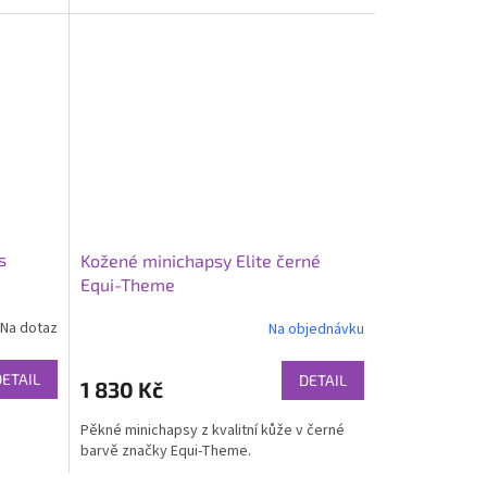
s
Kožené minichapsy Elite černé
Equi-Theme
Na dotaz
Na objednávku
DETAIL
DETAIL
1 830 Kč
Pěkné minichapsy z kvalitní kůže v černé
barvě značky Equi-Theme.