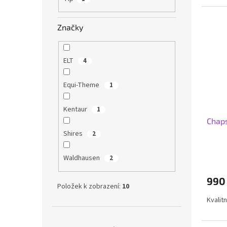
5
hvězdi
Značky
ELT
4
Equi-Theme
1
Kentaur
1
Chaps
Shires
2
Waldhausen
2
990
Položek k zobrazení:
10
Kvalit