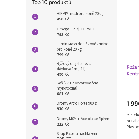
Top 10 produktů
HIPPI® müsli pro koně 20kg
450 Kč
Omega-3 olej TOPVET
798 Kč
Fitmin Mash doplňkové krmivo
pro koně 20 kg
799 Kč
Rýžový olej (Láhev s
Kožen
dávkovačem, 1 l)
Kent
490 Kč
Kašlík A+ s vyvazovačem
mykotoxinů
681 Kč
1 99
Dromy Artro Forte 900 g
930 Kč
Minich
Dromy MSM + Acerola se šípkem
prakti
212 Kč
Plasto
Sirup Kašel a nachlazení
TOPVET