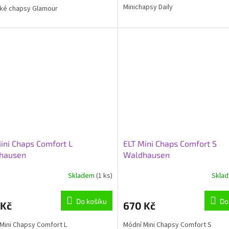
Minichapsy Daily
cké chapsy Glamour
z
5
hvězdiček.
ini Chaps Comfort L
ELT Mini Chaps Comfort S
hausen
Waldhausen
Skladem
(1 ks)
Skla
rné
cení
ktu
Do košíku
Do
 Kč
670 Kč
Mini Chapsy Comfort L
Módní Mini Chapsy Comfort S