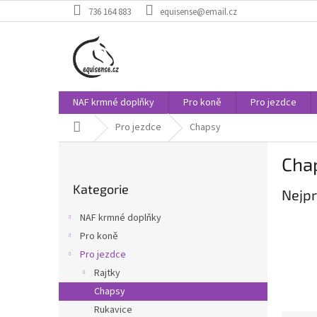
Přejít
736 164 883
equisense@email.cz
na
obsah
NAF krmné doplňky
Pro koně
Pro jezdce
Domů
Pro jezdce
Chapsy
P
Cha
o
Přeskočit
s
Kategorie
kategorie
Nejpr
t
r
NAF krmné doplňky
a
Pro koně
n
Pro jezdce
n
í
Rajtky
p
Chapsy
a
Rukavice