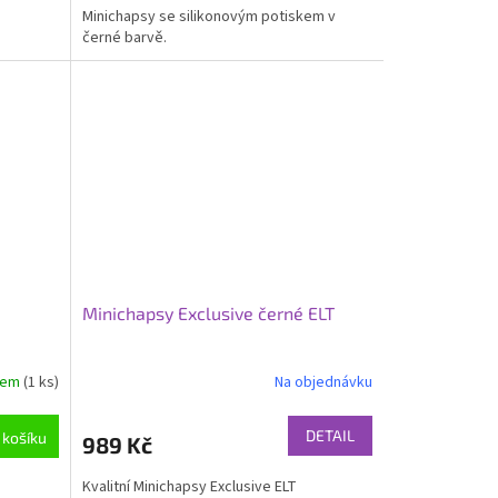
Minichapsy se silikonovým potiskem v
z
černé barvě.
5
hvězdiček.
Minichapsy Exclusive černé ELT
dem
(1 ks)
Na objednávku
DETAIL
 košíku
989 Kč
Kvalitní Minichapsy Exclusive ELT