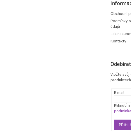
Informac
í
Obchodní 
Podmínky o
údajů
Jak nakupo
Kontakty
Odebírat
Vložte svůj
produktech
E-mail
Kliknutím 
podmínk
PŘIHL