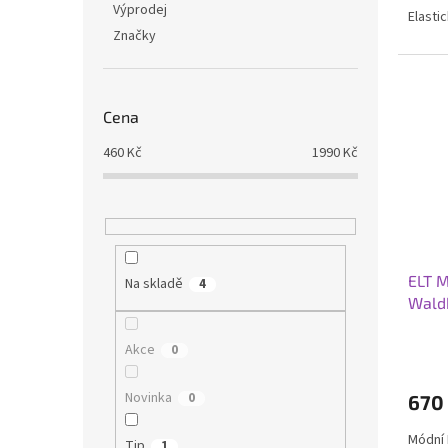
Výprodej
Elasti
Značky
Cena
460
Kč
1990
Kč
ELT M
Na skladě
4
Wald
Průmě
Akce
0
hodno
produ
Novinka
0
670
je
3,3
Módní 
z
Tip
1