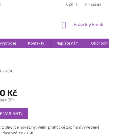
AK NAKUPOVAT
KONTAKTY
CZK
Přihlášení
NÁKUPNÍ
Prázdný košík
KOŠÍK
Výprodej
Kontakty
Napište nám
Obchodní podmínky
31-38/41
0 Kč
 bez DPH
E VARIANTU
 z plnolícé hověziny. Velmi praktické zapínání vyvedené
. Plastové zipy YKK.