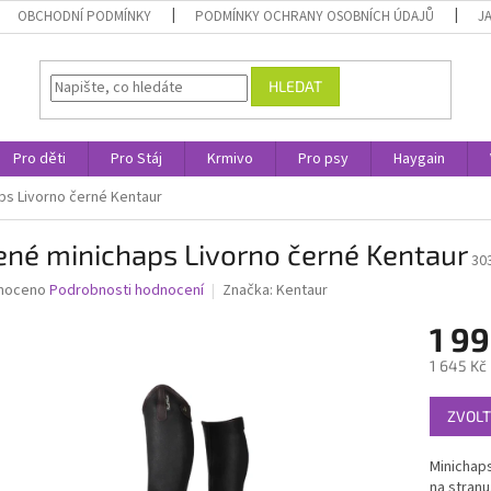
OBCHODNÍ PODMÍNKY
PODMÍNKY OCHRANY OSOBNÍCH ÚDAJŮ
J
HLEDAT
Pro děti
Pro Stáj
Krmivo
Pro psy
Haygain
ps Livorno černé Kentaur
ené minichaps Livorno černé Kentaur
30
né
noceno
Podrobnosti hodnocení
Značka:
Kentaur
ní
1 99
u
1 645 Kč
Měrná
ZVOLT
cena:
ek.
Minichaps
na stranu