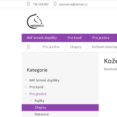
Přejít
736 164 883
equisense@email.cz
na
obsah
NAF krmné doplňky
Pro koně
Pro jezdce
Domů
Pro jezdce
Chapsy
Kožené minicha
P
Kož
o
Přeskočit
s
Průměr
Neohod
Kategorie
kategorie
t
hodnoce
r
produkt
NAF krmné doplňky
a
je
Pro koně
0,0
n
z
Pro jezdce
n
5
í
Rajtky
hvězdič
p
Chapsy
a
Rukavice