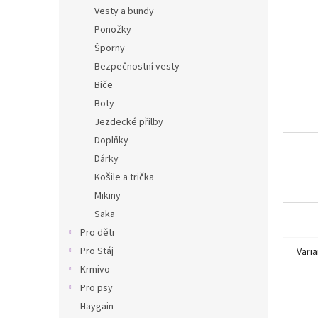
n
Vesty a bundy
e
Ponožky
l
Šporny
Bezpečnostní vesty
Biče
Boty
Jezdecké přilby
Doplňky
Dárky
Košile a trička
Mikiny
Saka
Pro děti
Pro Stáj
Varia
Krmivo
Pro psy
Haygain