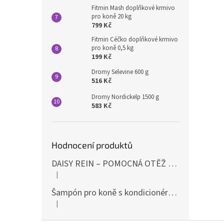
Fitmin Mash doplňkové krmivo
pro koně 20 kg
799 Kč
Fitmin Céčko doplňkové krmivo
pro koně 0,5 kg
199 Kč
Dromy Selevine 600 g
516 Kč
Dromy Nordickelp 1500 g
583 Kč
Hodnocení produktů
DAISY REIN – POMOCNÁ OTĚŽ PROTI STAHOVÁNÍ HLAVY DOLŮ ČERNÁ SHIRES
|
Hodnocení produktu je 5 z 5 hvězdiček.
Šampón pro koně s kondicionérem 500ml Waldhausen
|
Hodnocení produktu je 5 z 5 hvězdiček.