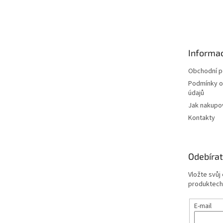
Z
á
p
a
t
Informac
í
Obchodní 
Podmínky o
údajů
Jak nakupo
Kontakty
Odebírat
Vložte svůj
produktech
E-mail