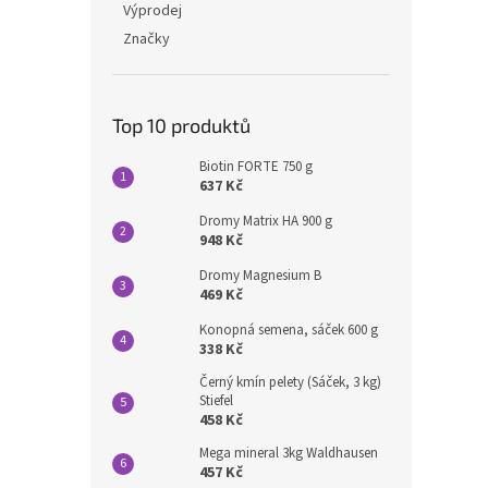
Výprodej
Značky
Top 10 produktů
Biotin FORTE 750 g
637 Kč
Dromy Matrix HA 900 g
948 Kč
Dromy Magnesium B
469 Kč
Konopná semena, sáček 600 g
338 Kč
Černý kmín pelety (Sáček, 3 kg)
Stiefel
458 Kč
Mega mineral 3kg Waldhausen
457 Kč