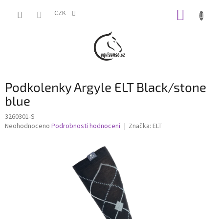
Přejít
NÁKUP
na
CZK
obsah
KOŠÍK
Podkolenky Argyle ELT Black/stone
blue
3260301-S
Průměrné
Neohodnoceno
Podrobnosti hodnocení
Značka:
ELT
hodnocení
produktu
je
0,0
z
5
hvězdiček.