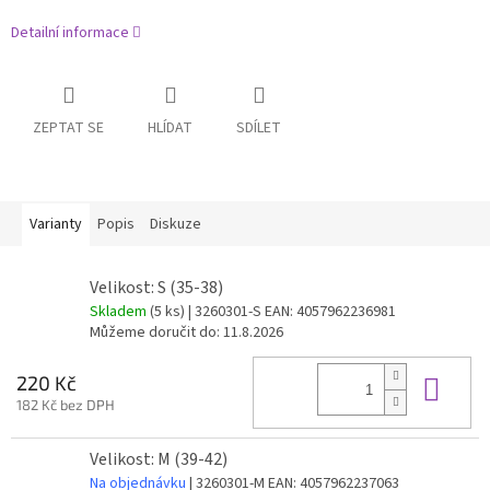
Detailní informace
ZEPTAT SE
HLÍDAT
SDÍLET
Varianty
Popis
Diskuze
Velikost: S (35-38)
Skladem
(5 ks)
| 3260301-S
EAN:
4057962236981
Můžeme doručit do:
11.8.2026
Do 
220 Kč
182 Kč bez DPH
Velikost: M (39-42)
Na objednávku
| 3260301-M
EAN:
4057962237063