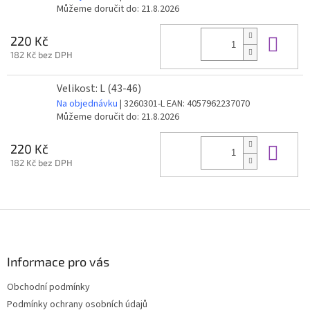
Můžeme doručit do:
21.8.2026
Do 
220 Kč
182 Kč bez DPH
Velikost: L (43-46)
Na objednávku
| 3260301-L
EAN:
4057962237070
Můžeme doručit do:
21.8.2026
Do 
220 Kč
182 Kč bez DPH
Z
á
p
a
Informace pro vás
t
Obchodní podmínky
í
Podmínky ochrany osobních údajů