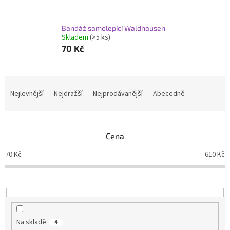
Bandáž samolepící Waldhausen
Skladem
(>5 ks)
70 Kč
Ř
a
Nejlevnější
Nejdražší
Nejprodávanější
Abecedně
z
e
n
Cena
í
p
70
Kč
610
Kč
r
o
d
u
k
t
Na skladě
4
ů