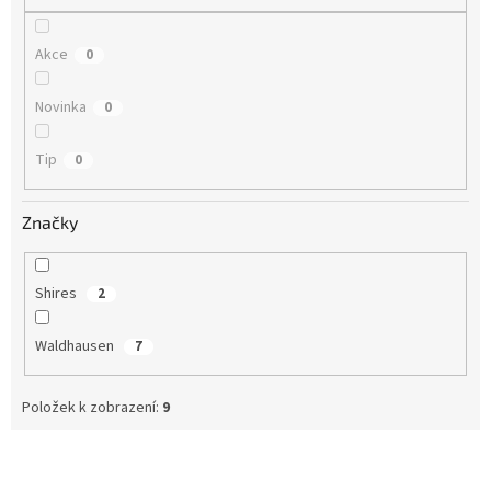
Akce
0
Novinka
0
Tip
0
Značky
Shires
2
Waldhausen
7
Položek k zobrazení:
9
V
ý