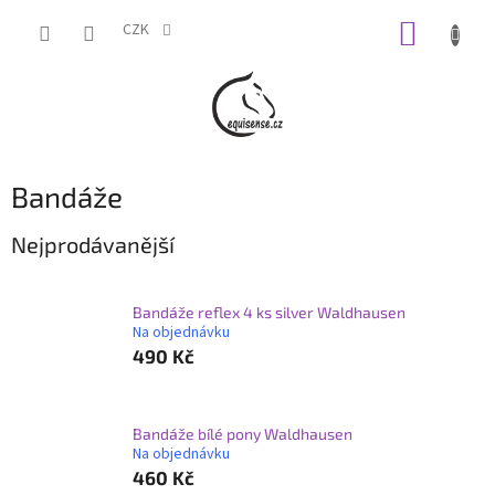
Přejít
NÁKUP
na
CZK
obsah
KOŠÍK
Bandáže
Nejprodávanější
Bandáže reflex 4 ks silver Waldhausen
Na objednávku
490 Kč
Bandáže bílé pony Waldhausen
Na objednávku
460 Kč