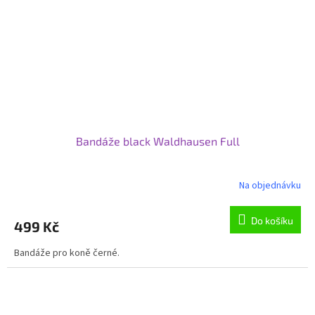
Bandáže black Waldhausen Full
Na objednávku
Průměrné
hodnocení
produktu
Do košíku
499 Kč
je
5,0
Bandáže pro koně černé.
z
5
hvězdiček.