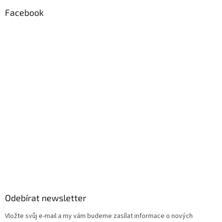
p
Facebook
i
s
u
Odebírat newsletter
Vložte svůj e-mail a my vám budeme zasílat informace o nových