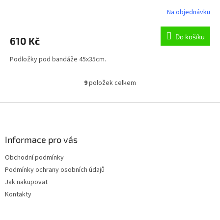
Na objednávku
Do košíku
610 Kč
Podložky pod bandáže 45x35cm.
9
položek celkem
O
v
l
Z
á
á
d
p
a
a
Informace pro vás
c
t
í
Obchodní podmínky
í
p
Podmínky ochrany osobních údajů
r
v
Jak nakupovat
k
Kontakty
y
v
ý