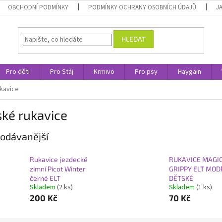
OBCHODNÍ PODMÍNKY
PODMÍNKY OCHRANY OSOBNÍCH ÚDAJŮ
J
HLEDAT
Pro děti
Pro Stáj
Krmivo
Pro psy
Haygain
kavice
ké rukavice
odávanější
Rukavice jezdecké
RUKAVICE MAGI
zimní Picot Winter
GRIPPY ELT MOD
černé ELT
DĚTSKÉ
Skladem
(2 ks)
Skladem
(1 ks)
200 Kč
70 Kč