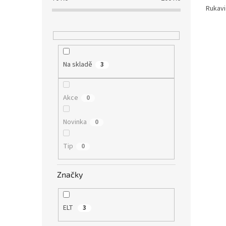
Rukavi
Na skladě
3
Akce
0
Novinka
0
Tip
0
Značky
ELT
3