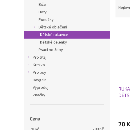
Ř
n
Biče
a
e
Nejlev
Boty
z
l
e
Ponožky
V
n
Dětské oblečení
ý
í
Dětské rukavice
p
p
Dětské čelenky
i
r
Psací potřeby
s
o
p
Pro Stáj
d
r
u
Krmivo
o
k
Pro psy
d
t
Haygain
u
ů
Výprodej
RUKA
k
DĚTS
Značky
t
ů
Cena
70 
70
Kč
200
Kč