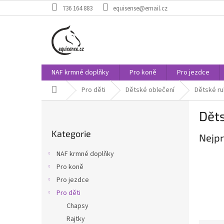
Přejít
736 164 883
equisense@email.cz
na
obsah
NAF krmné doplňky
Pro koně
Pro jezdce
Domů
Pro děti
Dětské oblečení
Dětské ru
P
Děts
o
Přeskočit
s
Kategorie
kategorie
Nejpr
t
r
NAF krmné doplňky
a
Pro koně
n
Pro jezdce
n
í
Pro děti
p
Chapsy
a
Rajtky