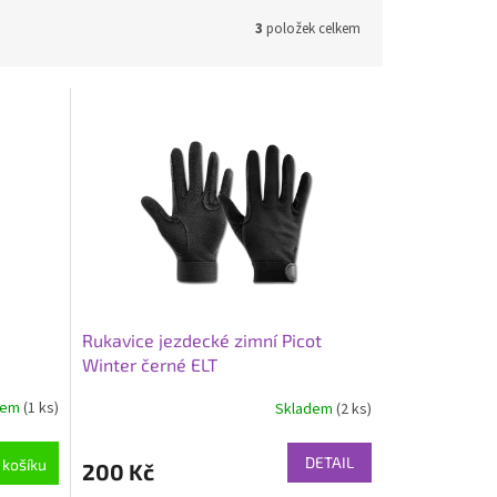
3
položek celkem
Rukavice jezdecké zimní Picot
Winter černé ELT
dem
(1 ks)
Skladem
(2 ks)
Průměrné
hodnocení
produktu
DETAIL
 košíku
200 Kč
je
3,8