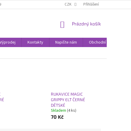
AK NAKUPOVAT
KONTAKTY
CZK
Přihlášení
NÁKUPNÍ
Prázdný košík
KOŠÍK
Výprodej
Kontakty
Napište nám
Obchodní podmínky
C
RUKAVICE MAGIC
RÉ
GRIPPY ELT ČERNÉ
DĚTSKÉ
Skladem
(4 ks)
70 Kč