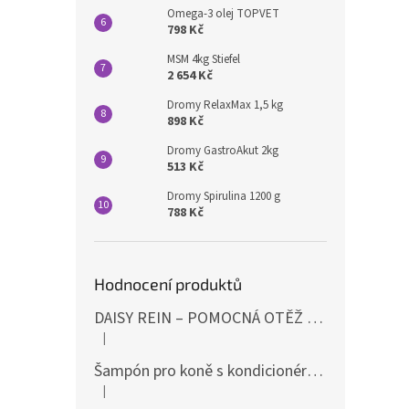
Omega-3 olej TOPVET
798 Kč
MSM 4kg Stiefel
2 654 Kč
Dromy RelaxMax 1,5 kg
898 Kč
Dromy GastroAkut 2kg
513 Kč
Dromy Spirulina 1200 g
788 Kč
Hodnocení produktů
DAISY REIN – POMOCNÁ OTĚŽ PROTI STAHOVÁNÍ HLAVY DOLŮ ČERNÁ SHIRES
|
Hodnocení produktu je 5 z 5 hvězdiček.
Šampón pro koně s kondicionérem 500ml Waldhausen
|
Hodnocení produktu je 5 z 5 hvězdiček.