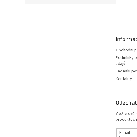
Z
á
p
a
t
Informac
í
Obchodní 
Podmínky o
údajů
Jak nakupo
Kontakty
Odebírat
Vložte svůj
produktech
E-mail