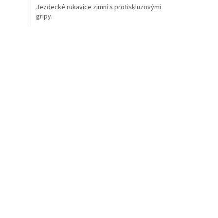
Jezdecké rukavice zimní s protiskluzovými
z
gripy.
5
hvězdiček.