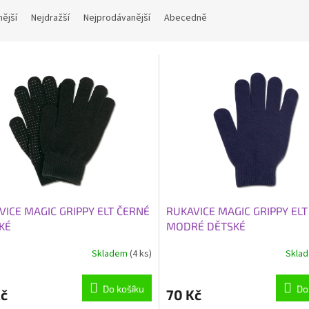
nější
Nejdražší
Nejprodávanější
Abecedně
VICE MAGIC GRIPPY ELT ČERNÉ
RUKAVICE MAGIC GRIPPY ELT
KÉ
MODRÉ DĚTSKÉ
Skladem
(4 ks)
Skla
Do košíku
Do
Kč
70 Kč