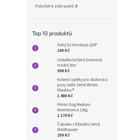
Položek k zobrazení:
3
Top 10 produktů
Solný liz Himalaya QHP
180 Kč
Uzdečka kožená Diamond
modrá Star
998 Kč
Kolenní opěrky pro skoková a
pony sedla černé Wintec
Flexibloc®
1 480 Kč
Fitmin Dog Medium
Maintenance 12kg
1 179 Kč
Čabraka s třásněmi černá
Waldhausen
299 Kč