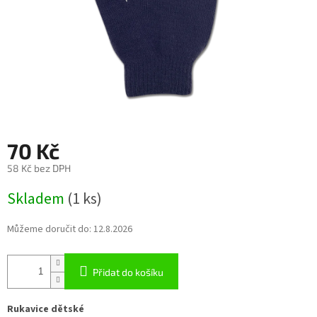
70 Kč
58 Kč bez DPH
Měrná
Skladem
(1 ks)
cena:
Můžeme doručit do:
12.8.2026
Přidat do košíku
Rukavice dětské