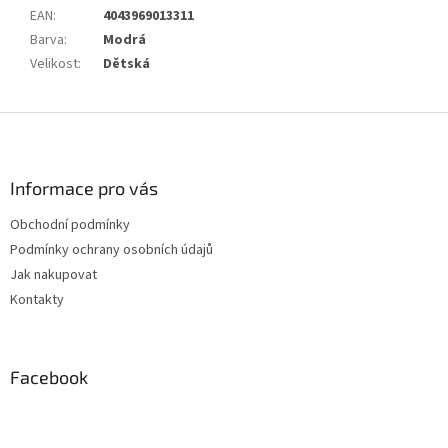
EAN
:
4043969013311
Barva
:
Modrá
Velikost
:
Dětská
Z
á
p
a
Informace pro vás
t
Obchodní podmínky
í
Podmínky ochrany osobních údajů
Jak nakupovat
Kontakty
Facebook