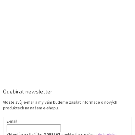
Odebírat newsletter
Vložte svůj e-mail a my vám budeme zasílat informace o nových
produktech na našem e-shopu.
E-mail
Kliknutím na tlačítko
ODESLAT
souhlasíte s našimi
obchodními