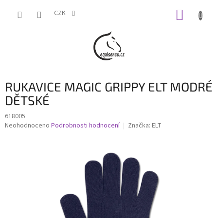
Přejít
NÁKUP
na
CZK
obsah
KOŠÍK
RUKAVICE MAGIC GRIPPY ELT MODRÉ
DĚTSKÉ
618005
Průměrné
Neohodnoceno
Podrobnosti hodnocení
Značka:
ELT
hodnocení
produktu
je
0,0
z
5
hvězdiček.