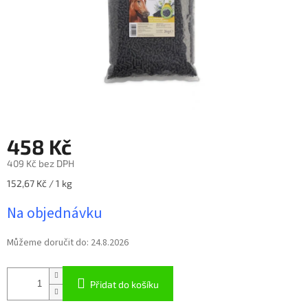
458 Kč
409 Kč bez DPH
Měrná
152,67 Kč / 1 kg
cena:
Na objednávku
Můžeme doručit do:
24.8.2026
Přidat do košíku