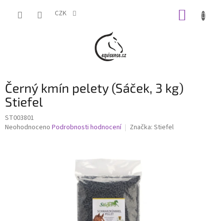
Přejít
NÁKUP
na
CZK
obsah
KOŠÍK
Černý kmín pelety (Sáček, 3 kg)
Stiefel
ST003801
Průměrné
Neohodnoceno
Podrobnosti hodnocení
Značka:
Stiefel
hodnocení
produktu
je
0,0
z
5
hvězdiček.