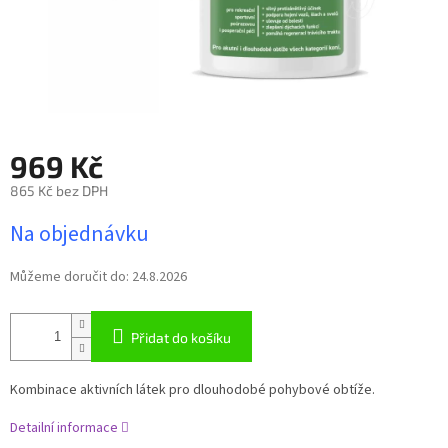
969 Kč
865 Kč bez DPH
Měrná
Na objednávku
cena:
Můžeme doručit do:
24.8.2026
Přidat do košíku
Kombinace aktivních látek pro dlouhodobé pohybové obtíže.
Detailní informace