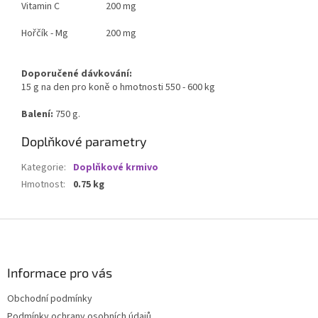
Vitamin C
200 mg
Hořčík - Mg
200 mg
Doporučené dávkování:
15 g na den pro koně o hmotnosti 550 - 600 kg
Balení:
750 g.
Doplňkové parametry
Kategorie
:
Doplňkové krmivo
Hmotnost
:
0.75 kg
Z
á
p
a
Informace pro vás
t
Obchodní podmínky
í
Podmínky ochrany osobních údajů