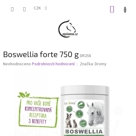
Přejít
NÁKUP
na
CZK
obsah
KOŠÍK
Boswellia forte 750 g
DR258
Průměrné
Neohodnoceno
Podrobnosti hodnocení
Značka:
Dromy
hodnocení
produktu
je
0,0
z
5
hvězdiček.