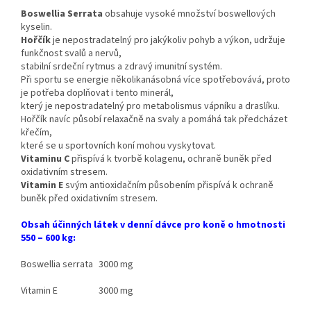
Boswellia Serrata
obsahuje vysoké množství boswellových
kyselin.
Hořčík
je nepostradatelný pro jakýkoliv pohyb a výkon, udržuje
funkčnost svalů a nervů,
stabilní srdeční rytmus a zdravý imunitní systém.
Při sportu se energie několikanásobná více spotřebovává, proto
je potřeba doplňovat i tento minerál,
který je nepostradatelný pro metabolismus vápníku a draslíku.
Hořčík navíc působí relaxačně na svaly a pomáhá tak předcházet
křečím,
které se u sportovních koní mohou vyskytovat.
Vitaminu C
přispívá k tvorbě kolagenu, ochraně buněk před
oxidativním stresem.
Vitamin E
svým antioxidačním působením přispívá k ochraně
buněk před oxidativním stresem.
Obsah účinných látek v denní dávce pro koně o hmotnosti
550 – 600 kg:
Boswellia serrata
3000 mg
Vitamin E
3000 mg