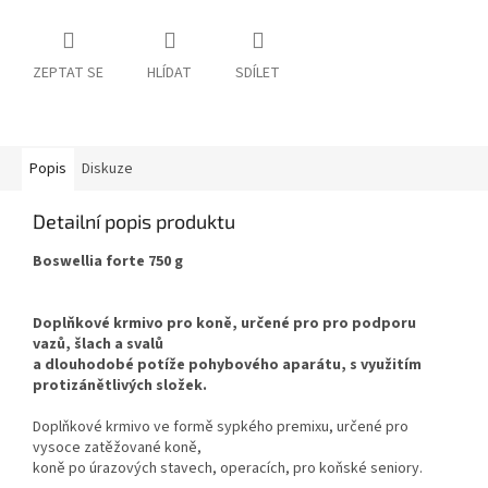
ZEPTAT SE
HLÍDAT
SDÍLET
Popis
Diskuze
Detailní popis produktu
Boswellia forte 750 g
Doplňkové krmivo pro koně, určené pro
pro podporu
vazů, šlach a svalů
a
dlouhodobé potíže pohybového aparátu,
s využitím
protizánětlivých složek.
Doplňkové krmivo ve formě sypkého premixu, určené pro
vysoce zatěžované koně,
koně po úrazových stavech, operacích, pro koňské seniory.