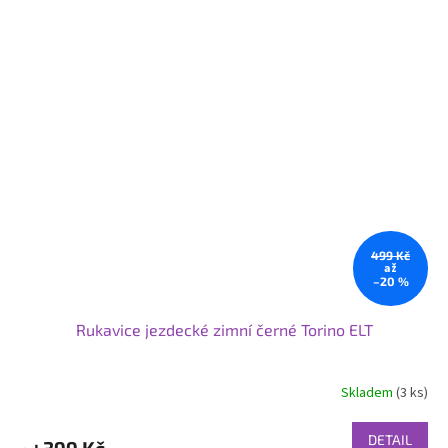
hvězdiček.
499 Kč
až
–20 %
Rukavice jezdecké zimní černé Torino ELT
Skladem
(3 ks)
DETAIL