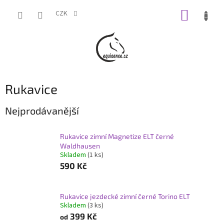
Přejít
NÁKUP
na
CZK
obsah
KOŠÍK
Rukavice
Nejprodávanější
Rukavice zimní Magnetize ELT černé
Waldhausen
Skladem
(1 ks)
590 Kč
Rukavice jezdecké zimní černé Torino ELT
Skladem
(3 ks)
399 Kč
od