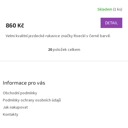
Skladem
(1 ks)
DETAIL
860 Kč
Velmi kvalitní jezdecké rukavice značky Roeckl v černé barvě.
20
položek celkem
O
v
l
Z
á
á
d
p
a
a
Informace pro vás
c
t
í
Obchodní podmínky
í
p
Podmínky ochrany osobních údajů
r
v
Jak nakupovat
k
Kontakty
y
v