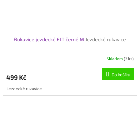
Rukavice jezdecké ELT černé M
Jezdecké rukavice
Skladem
(2 ks)
Průměrné
hodnocení
produktu
Do košíku
499 Kč
je
5,0
Jezdecké rukavice
z
5
hvězdiček.