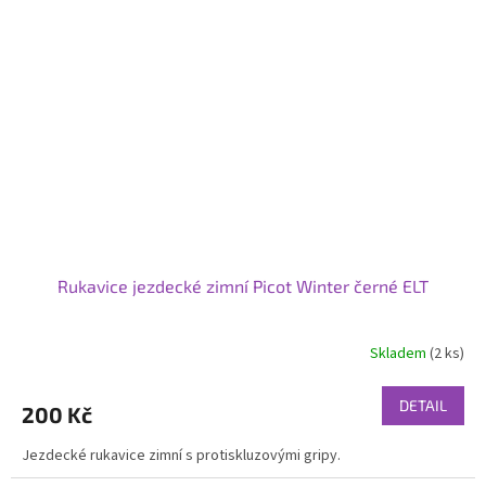
Rukavice jezdecké zimní Picot Winter černé ELT
Skladem
(2 ks)
Průměrné
hodnocení
produktu
DETAIL
200 Kč
je
3,8
Jezdecké rukavice zimní s protiskluzovými gripy.
z
5