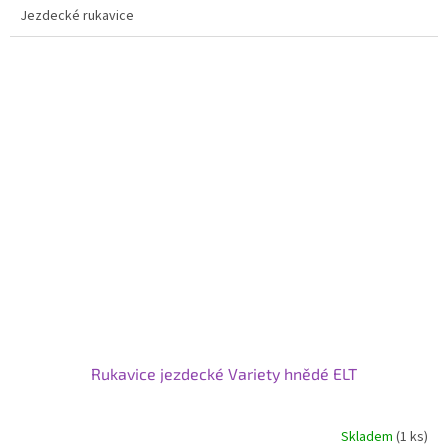
Jezdecké rukavice
z
5
hvězdiček.
Rukavice jezdecké Variety hnědé ELT
Skladem
(1 ks)