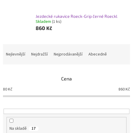
Jezdecké rukavice Roeck-Grip černé Roeckl
Skladem
(1 ks)
860 Kč
Ř
a
Nejlevnější
Nejdražší
Nejprodávanější
Abecedně
z
e
n
Cena
í
p
80
Kč
860
Kč
r
o
d
u
k
t
Na skladě
17
ů