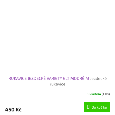
RUKAVICE JEZDECKÉ VARIETY ELT MODRÉ M
Jezdecké
rukavice
Skladem
(1 ks)
Průměrné
hodnocení
produktu
Do košíku
450 Kč
je
5,0