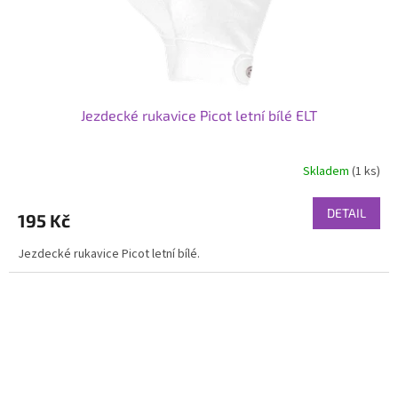
Jezdecké rukavice Picot letní bílé ELT
Skladem
(1 ks)
Průměrné
hodnocení
produktu
DETAIL
195 Kč
je
4,0
Jezdecké rukavice Picot letní bílé.
z
5
hvězdiček.