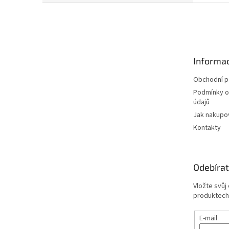
Z
á
p
a
t
Informac
í
Obchodní 
Podmínky o
údajů
Jak nakupo
Kontakty
Odebírat
Vložte svůj
produktech
E-mail