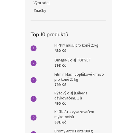
Výprodej
Značky
Top 10 produktů
HIPPI® müsli pro koně 20kg
450 Kč
Omega-3 olej TOPVET
798 Kč
Fitmin Mash doplňkové krmivo
pro koně 20 kg
799 Kč
Rýžový olej (Láhev s
dávkovačem, 1 l)
490 Kč
Kašlík A+ s vyvazovačem
mykotoxinů
681 Kč
Dromy Artro Forte 900 g