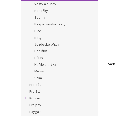
n
Vesty a bundy
e
Ponožky
l
Šporny
Bezpečnostní vesty
Biče
Boty
Jezdecké přilby
Doplňky
Dárky
Varia
Košile a trička
Mikiny
Saka
Pro děti
Pro Stáj
Krmivo
Pro psy
Haygain