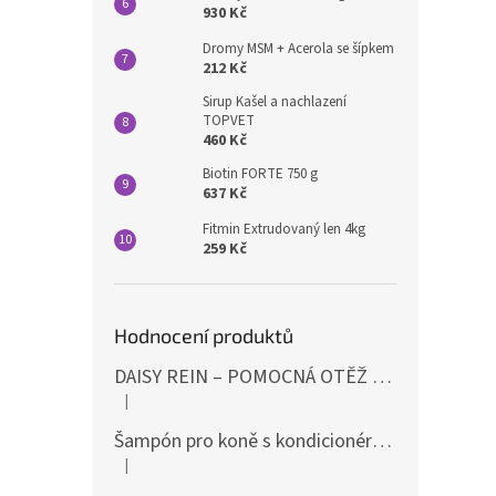
930 Kč
Dromy MSM + Acerola se šípkem
212 Kč
Sirup Kašel a nachlazení
TOPVET
460 Kč
Biotin FORTE 750 g
637 Kč
Fitmin Extrudovaný len 4kg
259 Kč
Hodnocení produktů
DAISY REIN – POMOCNÁ OTĚŽ PROTI STAHOVÁNÍ HLAVY DOLŮ ČERNÁ SHIRES
|
Hodnocení produktu je 5 z 5 hvězdiček.
Šampón pro koně s kondicionérem 500ml Waldhausen
|
Hodnocení produktu je 5 z 5 hvězdiček.