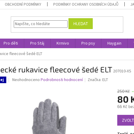
OBCHODNÍ PODMÍNKY
PODMÍNKY OCHRANY OSOBNÍCH ÚDAJŮ
J
HLEDAT
Pro děti
Pro Stáj
Krmivo
Pro psy
Haygain
vice fleecové šedé ELT
ecké rukavice fleecové šedé ELT
207010-XS
Průměrné
Neohodnoceno
Podrobnosti hodnocení
Značka:
ELT
ej
hodnocení
produktu
250 Kč
je
80 
0,0
66 Kč be
z
5
Měrná
hvězdiček.
ZVOLT
cena:
Teplé, p