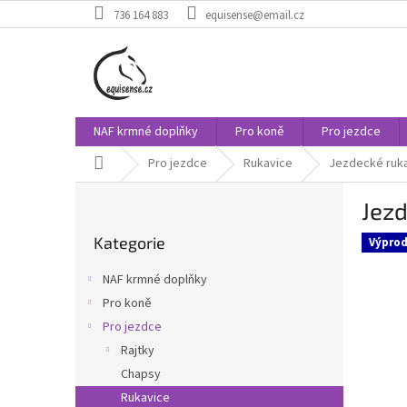
Přejít
736 164 883
equisense@email.cz
na
obsah
NAF krmné doplňky
Pro koně
Pro jezdce
Domů
Pro jezdce
Rukavice
Jezdecké ruka
P
Jezd
o
Přeskočit
s
Kategorie
kategorie
Výprod
t
r
NAF krmné doplňky
a
Pro koně
n
Pro jezdce
n
í
Rajtky
p
Chapsy
a
Rukavice