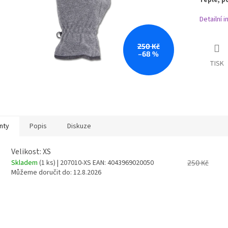
Detailní 
250 Kč
–68 %
TISK
nty
Popis
Diskuze
Velikost: XS
Skladem
(1 ks)
| 207010-XS
EAN:
4043969020050
250 Kč
Můžeme doručit do:
12.8.2026