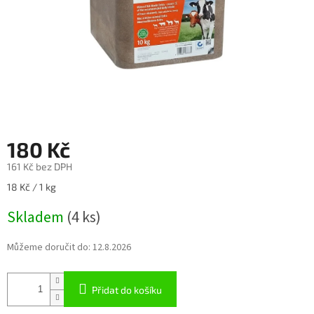
180 Kč
161 Kč bez DPH
Měrná
18 Kč / 1 kg
cena:
Skladem
(4 ks)
Můžeme doručit do:
12.8.2026
Přidat do košíku