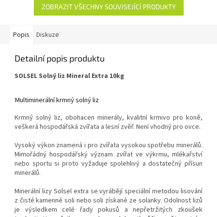
ZOBRAZIT VŠECHNY SOUVISEJÍCÍ PRODUKTY
Popis
Diskuze
Detailní popis produktu
SOLSEL Solný liz Mineral Extra 10kg
Multiminerální krmný solný liz
Krmný solný liz, obohacen minerály, kvalitní krmivo pro koně,
veškerá hospodářská zvířata a lesní zvěř.
Není vhodný pro ovce.
Vysoký výkon znamená i pro zvířata vysokou spotřebu minerálů.
Mimořádný hospodářský význam zvířat ve výkrmu, mlékařství
nebo sportu si proto vyžaduje spolehlivý a dostatečný přísun
minerálů.
Minerální lizy Solsel extra se vyrábějí speciální metodou lisování
z čisté kamenné soli nebo soli získané ze solanky. Odolnost lizů
je výsledkem celé řady pokusů a nepřetržitých zkoušek