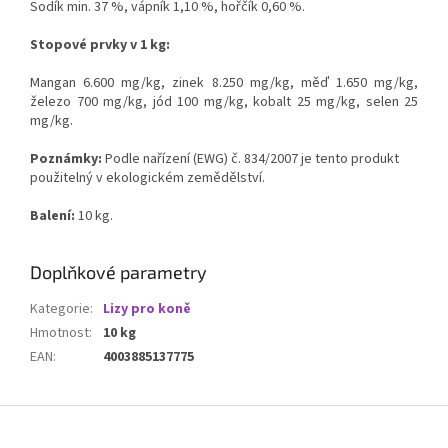
Sodík min. 37 %, vápník 1,10 %, hořčík 0,60 %.
Stopové prvky v 1 kg:
Mangan 6.600 mg/kg, zinek 8.250 mg/kg, měď 1.650 mg/kg,
železo 700 mg/kg, jód 100 mg/kg, kobalt 25 mg/kg, selen 25
mg/kg.
Poznámky:
Podle nařízení (EWG) č. 834/2007 je tento produkt
použitelný v ekologickém zemědělství.
Balení:
10 kg.
Doplňkové parametry
Kategorie
:
Lizy pro koně
Hmotnost
:
10 kg
EAN
:
4003885137775
Z
á