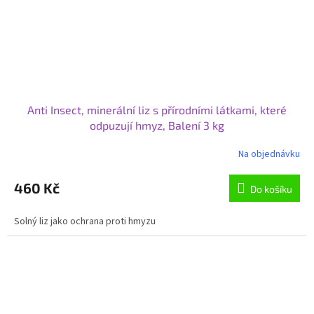
Anti Insect, minerální liz s přírodními látkami, které
odpuzují hmyz, Balení 3 kg
Na objednávku
Průměrné
hodnocení
produktu
460 Kč
Do košíku
je
3,0
Solný liz jako ochrana proti hmyzu
z
5
hvězdiček.