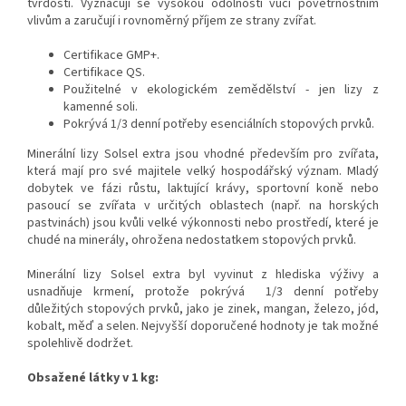
tvrdosti. Vyznačují se vysokou odolností vůči povětrnostním
vlivům a zaručují i rovnoměrný příjem ze strany zvířat.
Certifikace GMP+.
Certifikace QS.
Použitelné v ekologickém zemědělství - jen lizy z
kamenné soli.
Pokrývá 1/3 denní potřeby esenciálních stopových prvků.
Minerální lizy Solsel extra
jsou vhodné především pro zvířata,
která mají pro své majitele velký hospodářský význam. Mladý
dobytek ve fázi růstu, laktující krávy, sportovní koně nebo
pasoucí se zvířata v určitých oblastech (např. na horských
pastvinách) jsou kvůli velké výkonnosti nebo prostředí, které je
chudé na minerály, ohrožena nedostatkem stopových prvků.
Minerální lizy Solsel extra
byl vyvinut z hlediska výživy a
usnadňuje krmení, protože pokrývá 1/3 denní potřeby
důležitých stopových prvků, jako je zinek, mangan, železo, jód,
kobalt, měď a selen. Nejvyšší doporučené hodnoty je tak možné
spolehlivě dodržet.
Obsažené látky v 1 kg: