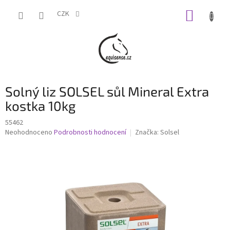
Přejít
NÁKUP
na
CZK
obsah
KOŠÍK
Solný liz SOLSEL sůl Mineral Extra
kostka 10kg
55462
Průměrné
Neohodnoceno
Podrobnosti hodnocení
Značka:
Solsel
hodnocení
produktu
je
0,0
z
5
hvězdiček.