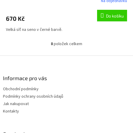
Na objednávku
Do košíku
670 Kč
Velká síť na seno v černé barvě.
8
položek celkem
O
v
l
Z
á
á
d
p
a
a
Informace pro vás
c
t
í
Obchodní podmínky
í
p
Podmínky ochrany osobních údajů
r
v
Jak nakupovat
k
Kontakty
y
v
ý
p