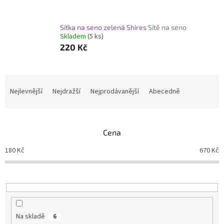
Síťka na seno zelená Shires
Sítě na seno
Skladem
(5 ks)
220 Kč
Ř
a
Nejlevnější
Nejdražší
Nejprodávanější
Abecedně
z
e
n
Cena
í
p
180
Kč
670
Kč
r
o
d
u
k
t
Na skladě
6
ů