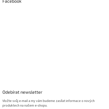
Facebook
i
s
u
Odebírat newsletter
Vložte svůj e-mail a my vám budeme zasílat informace o nových
produktech na našem e-shopu.