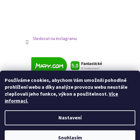
Sledovat na Instagramu
Používáme cookies, abychom Vám umožnili pohodlné
prohlížení webu a díky analýze provozu webu neustále
zlepšovali jeho funkce, výkon a použitelnost.
Více
informací.
Nastavení
Vytvořil Shoptet
Souhlasím
Copyright 2026
Jezdecké potřeby
. Všechna práva vyhrazena.