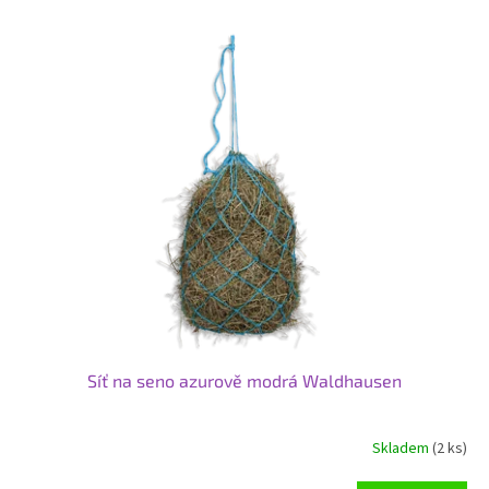
V
ý
p
i
s
p
r
o
d
u
k
t
ů
Síť na seno azurově modrá Waldhausen
Skladem
(2 ks)