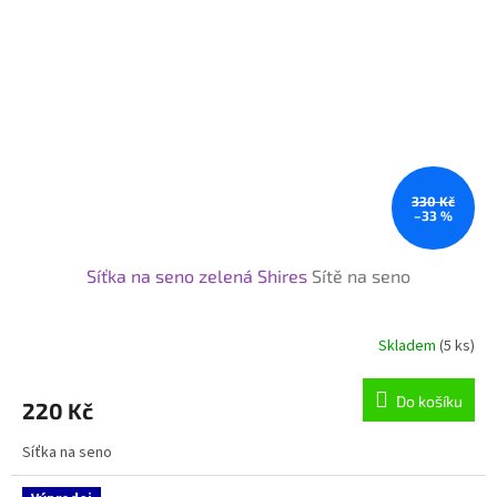
330 Kč
–33 %
Síťka na seno zelená Shires
Sítě na seno
Skladem
(5 ks)
Průměrné
hodnocení
produktu
Do košíku
220 Kč
je
5,0
Síťka na seno
z
5
hvězdiček.