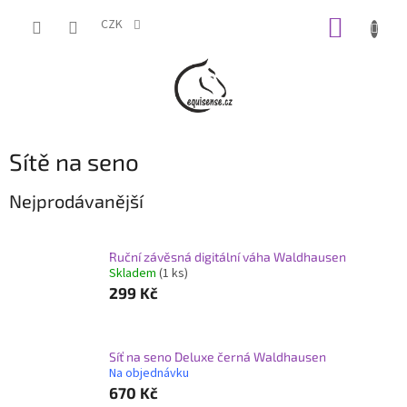
Přejít
NÁKUP
na
CZK
obsah
KOŠÍK
Sítě na seno
Nejprodávanější
Ruční závěsná digitální váha Waldhausen
Skladem
(1 ks)
299 Kč
Síť na seno Deluxe černá Waldhausen
Na objednávku
670 Kč