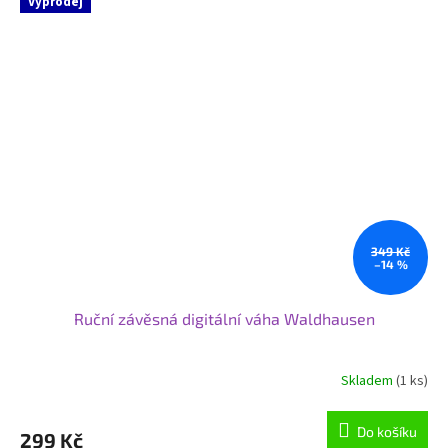
Výprodej
349 Kč
–14 %
Ruční závěsná digitální váha Waldhausen
Skladem
(1 ks)
Do košíku
299 Kč