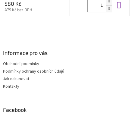
Do 
580 Kč
479 Kč bez DPH
Z
á
p
a
Informace pro vás
t
Obchodní podmínky
í
Podmínky ochrany osobních údajů
Jak nakupovat
Kontakty
Facebook