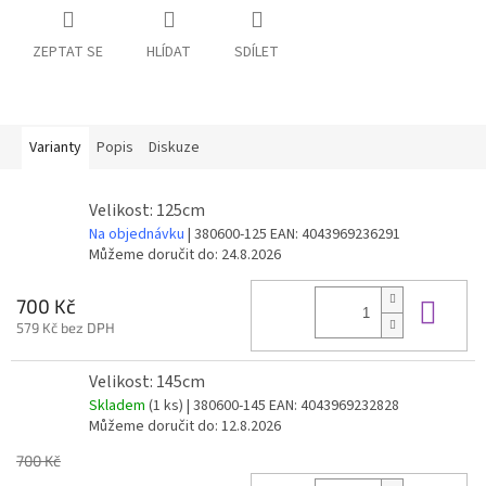
ZEPTAT SE
HLÍDAT
SDÍLET
Varianty
Popis
Diskuze
Velikost: 125cm
Na objednávku
| 380600-125
EAN:
4043969236291
Můžeme doručit do:
24.8.2026
Do 
700 Kč
579 Kč bez DPH
Velikost: 145cm
Skladem
(1 ks)
| 380600-145
EAN:
4043969232828
Můžeme doručit do:
12.8.2026
700 Kč