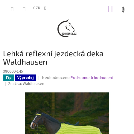
Přejít
NÁKUP
na
CZK
obsah
KOŠÍK
Lehká reflexní jezdecká deka
Waldhausen
380600-145
Průměrné
Neohodnoceno
Podrobnosti hodnocení
Tip
Výprodej
hodnocení
Značka:
Waldhausen
produktu
je
0,0
z
5
hvězdiček.