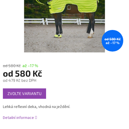
od 580 Kč
až –17 %
od 580 Kč
až –17 %
od
580 Kč
od
479 Kč
bez DPH
Měrná
ZVOLTE VARIANTU
cena:
Lehká reflexní deka, vhodná na ježdění.
Detailní informace