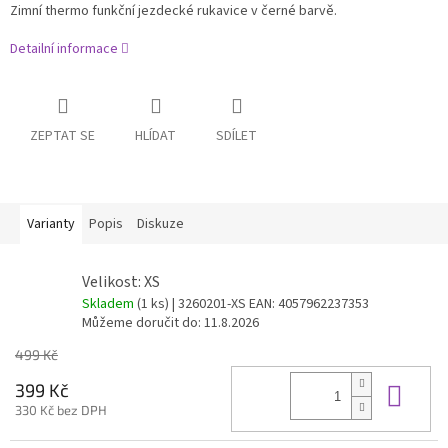
Zimní thermo funkční jezdecké rukavice v černé barvě.
Detailní informace
ZEPTAT SE
HLÍDAT
SDÍLET
Varianty
Popis
Diskuze
Velikost: XS
Skladem
(1 ks)
| 3260201-XS
EAN:
4057962237353
Můžeme doručit do:
11.8.2026
499 Kč
Do 
399 Kč
330 Kč bez DPH