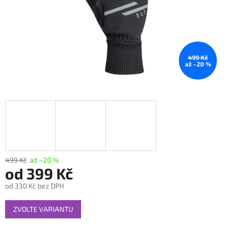
499 Kč
až –20 %
499 Kč
až –20 %
od
399 Kč
od
330 Kč
bez DPH
Měrná
ZVOLTE VARIANTU
cena: