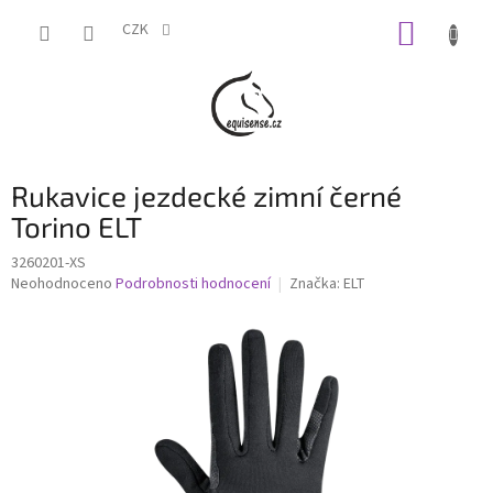
Přejít
NÁKUP
na
CZK
obsah
KOŠÍK
Rukavice jezdecké zimní černé
Torino ELT
3260201-XS
Průměrné
Neohodnoceno
Podrobnosti hodnocení
Značka:
ELT
hodnocení
produktu
je
0,0
z
5
hvězdiček.