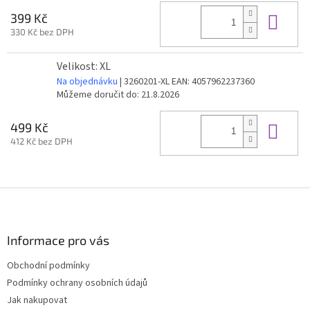
Do 
399 Kč
330 Kč bez DPH
Velikost: XL
Na objednávku
| 3260201-XL
EAN:
4057962237360
Můžeme doručit do:
21.8.2026
Do 
499 Kč
412 Kč bez DPH
Z
á
p
a
Informace pro vás
t
Obchodní podmínky
í
Podmínky ochrany osobních údajů
Jak nakupovat