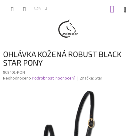
Přejít
NÁKUP
na
CZK
obsah
KOŠÍK
OHLÁVKA KOŽENÁ ROBUST BLACK
STAR PONY
808401-PON
Průměrné
Neohodnoceno
Podrobnosti hodnocení
Značka:
Star
hodnocení
produktu
je
0,0
z
5
hvězdiček.