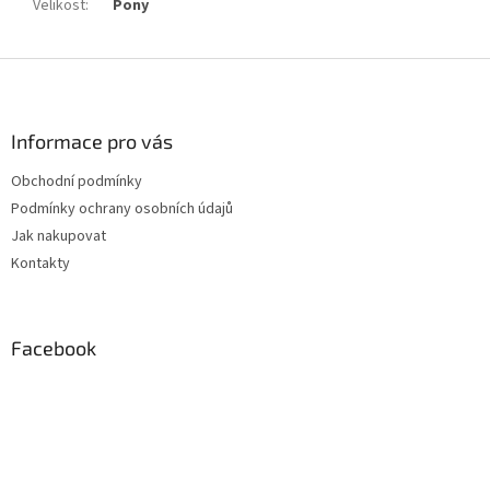
Velikost
:
Pony
Z
á
p
a
Informace pro vás
t
Obchodní podmínky
í
Podmínky ochrany osobních údajů
Jak nakupovat
Kontakty
Facebook