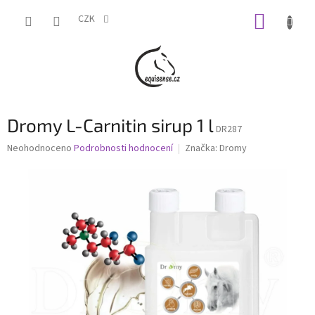
Přejít
NÁKUP
na
CZK
obsah
KOŠÍK
Dromy L-Carnitin sirup 1 l
DR287
Průměrné
Neohodnoceno
Podrobnosti hodnocení
Značka:
Dromy
hodnocení
produktu
je
0,0
z
5
hvězdiček.