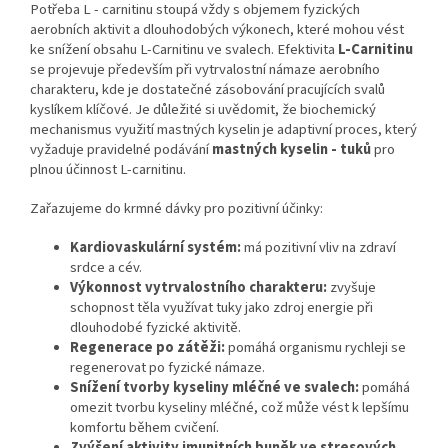
Potřeba L - carnitinu stoupá vždy s objemem fyzických
aerobních aktivit a dlouhodobých výkonech, které mohou vést
ke snížení obsahu L-Carnitinu ve svalech. Efektivita
L-Carnitinu
se projevuje především při vytrvalostní námaze aerobního
charakteru, kde je dostatečné zásobování pracujících svalů
kyslíkem klíčové. Je důležité si uvědomit, že biochemický
mechanismus využití mastných kyselin je adaptivní proces, který
vyžaduje pravidelné podávání
mastných kyselin - tuků
pro
plnou účinnost L-carnitinu.
Zařazujeme do krmné dávky pro pozitivní účinky:
Kardiovaskulární
systém:
má pozitivní vliv na zdraví
srdce a cév.
Výkonnost vytrvalostního charakteru:
zvyšuje
schopnost těla využívat tuky jako zdroj energie při
dlouhodobé fyzické aktivitě.
Regenerace
po zátěži:
pomáhá organismu rychleji se
regenerovat po fyzické námaze.
Snížení tvorby
kyseliny mléčné
ve svalech:
pomáhá
omezit tvorbu kyseliny mléčné, což může vést k lepšímu
komfortu během cvičení.
Zvýšení aktivity
imunitních
buněk ve stresových