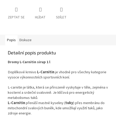
ZEPTAT SE
HLÍDAT
SDÍLET
Popis
Diskuze
Detailní popis produktu
Dromy L-Carnitin sirup 1 l
Doplňkové krmivo
L-Carnitin
je vhodné pro všechny kategorie
vysoce výkonnostních sportovních koní.
L-carnitin je látka, která se přirozeně vyskytuje v těle, zejména v
kosterní a srdeční svalovině. Je klíčová pro
energetický
metabolismus
tuků.
L-Carnitin
přenáší mastné kyseliny (
tuky
) přes membránu do
mitochondrií svalových buněk, kde umožňují využití tuků, jako
zdroje energie.