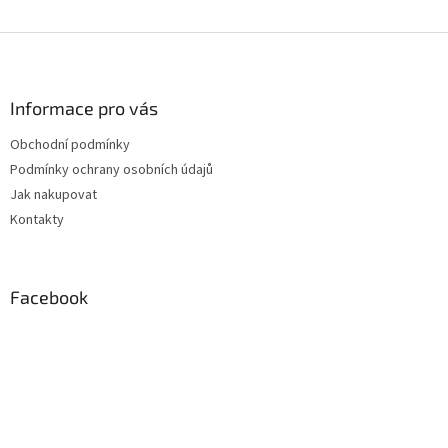
Z
á
p
a
Informace pro vás
t
Obchodní podmínky
í
Podmínky ochrany osobních údajů
Jak nakupovat
Kontakty
Facebook