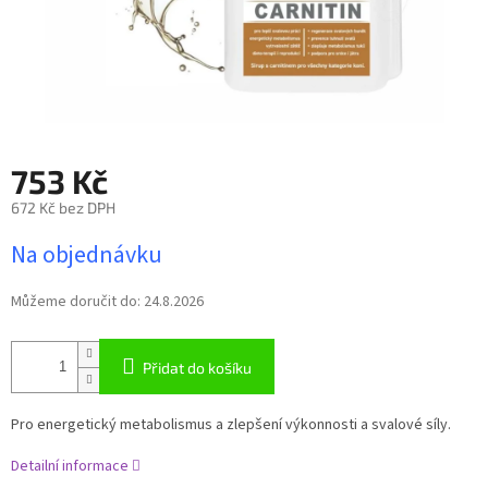
753 Kč
672 Kč bez DPH
Měrná
Na objednávku
cena:
Můžeme doručit do:
24.8.2026
Přidat do košíku
Pro energetický metabolismus a zlepšení výkonnosti a svalové síly.
Detailní informace