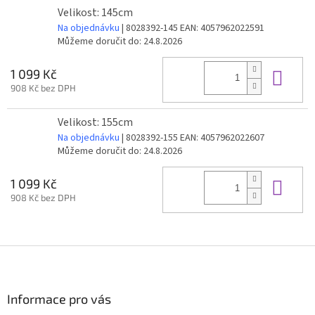
Velikost: 145cm
Na objednávku
| 8028392-145
EAN:
4057962022591
Můžeme doručit do:
24.8.2026
Do 
1 099 Kč
908 Kč bez DPH
Velikost: 155cm
Na objednávku
| 8028392-155
EAN:
4057962022607
Můžeme doručit do:
24.8.2026
Do 
1 099 Kč
908 Kč bez DPH
Z
á
p
a
Informace pro vás
t