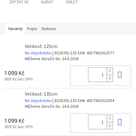
ZEPTAT SE
HLÍDAT
SDÍLET
Varianty
Popis
Diskuze
Velikost: 125cm
Na objednávku
| 8028392-125
EAN:
4057962022577
Můžeme doručit do:
24.8.2026
Do 
1 099 Kč
908 Kč bez DPH
Velikost: 135cm
Na objednávku
| 8028392-135
EAN:
4057962022584
Můžeme doručit do:
24.8.2026
Do 
1 099 Kč
908 Kč bez DPH