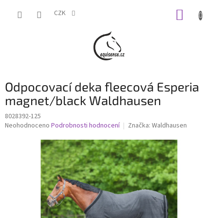
Přejít
NÁKUP
na
CZK
obsah
KOŠÍK
Odpocovací deka fleecová Esperia
magnet/black Waldhausen
8028392-125
Průměrné
Neohodnoceno
Podrobnosti hodnocení
Značka:
Waldhausen
hodnocení
produktu
je
0,0
z
5
hvězdiček.