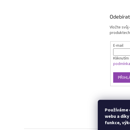
Odebírat
Vložte svůj
produktech
E-mail
Kliknutím 
podmínk
PŘIHL
Používáme c
webu a díky
funkce, výk