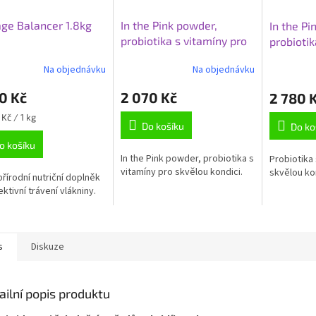
ge Balancer 1.8kg
In the Pink powder,
In the Pi
probiotika s vitamíny pro
probiotik
skvělou kondici, kyblík
skvělou k
Na objednávku
Na objednávku
rné
Průměrné
1400 g
koní, kybl
cení
hodnocení
0 Kč
2 070 Kč
2 780 
ktu
produktu
je
Kč / 1 kg
4,5
Do košíku
Do ko
z
o košíku
5
In the Pink powder, probiotika s
Probiotika 
ček.
hvězdiček.
vitamíny pro skvělou kondici.
skvělou kon
přírodní nutriční doplněk
ktivní trávení vlákniny.
s
Diskuze
ailní popis produktu