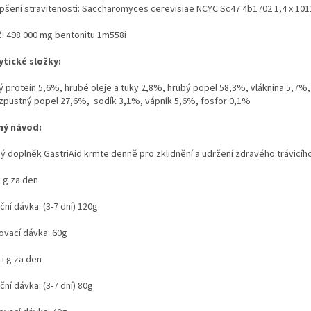
epšení stravitenosti: Saccharomyces cerevisiae NCYC Sc47 4b1702 1,4 x 101
č: 498 000 mg bentonitu 1m558i
ytické složky:
ý protein 5,6%, hrubé oleje a tuky 2,8%, hrubý popel 58,3%, vláknina 5,7%,
zpustný popel 27,6%, sodík 3,1%, vápník 5,6%, fosfor 0,1%
ý návod:
ý doplněk GastriAid krmte denně pro zklidnění a udržení zdravého trávicíh
 g za den
ační dávka: (3-7 dní) 120g
ovací dávka: 60g
i g za den
ační dávka: (3-7 dní) 80g