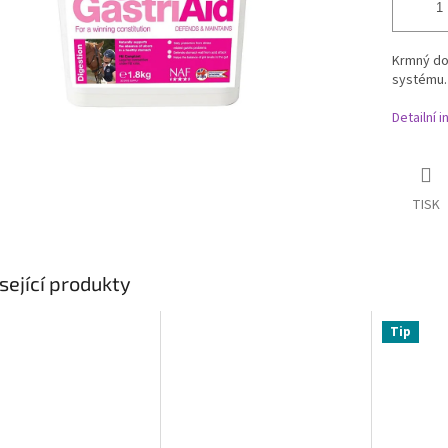
Krmný dop
systému.
Detailní 
TISK
sející produkty
Tip