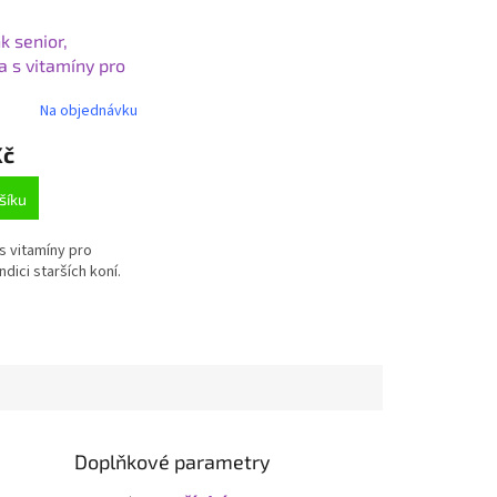
nk senior,
a s vitamíny pro
ondici starších
Na objednávku
ík 1,8 kg
Kč
šíku
s vitamíny pro
dici starších koní.
Doplňkové parametry