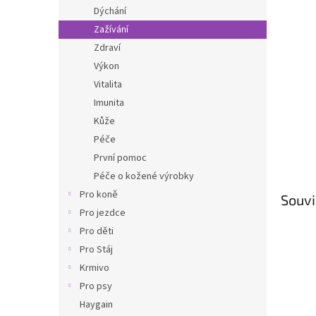
n
Dýchání
e
Zažívání
l
Zdraví
Výkon
Vitalita
Imunita
Kůže
Péče
První pomoc
Péče o kožené výrobky
Pro koně
Souvi
Pro jezdce
Pro děti
Pro Stáj
Krmivo
Pro psy
Haygain