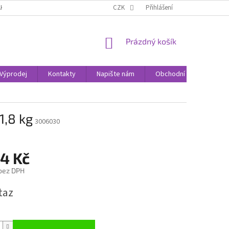
AK NAKUPOVAT
KONTAKTY
CZK
Přihlášení
NÁKUPNÍ
Prázdný košík
KOŠÍK
Výprodej
Kontakty
Napište nám
Obchodní podmínky
1,8 kg
3006030
94 Kč
 bez DPH
taz