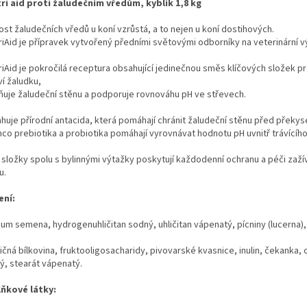
ri aid proti žaludečním vředům, kyblík 1,8 kg
st žaludečních vředů u koní vzrůstá, a to nejen u koní dostihových.
riAid je přípravek vytvořený předními světovými odborníky na veterinární v
riAid je pokročilá receptura obsahující jedinečnou směs klíčových složek p
í žaludku,
dňuje žaludeční stěnu a podporuje rovnováhu pH ve střevech.
huje přírodní antacida, která pomáhají chránit žaludeční stěnu před překys
mco prebiotika a probiotika pomáhají vyrovnávat hodnotu pH uvnitř trávícíh
 složky spolu s bylinnými výtažky poskytují každodenní ochranu a péči zaž
u.
ení:
lium semena, hydrogenuhličitan sodný, uhličitan vápenatý, pícniny (lucerna)
čná bílkovina, fruktooligosacharidy, pivovarské kvasnice, inulin, čekanka, 
ý, stearát vápenatý.
ňkové látky: