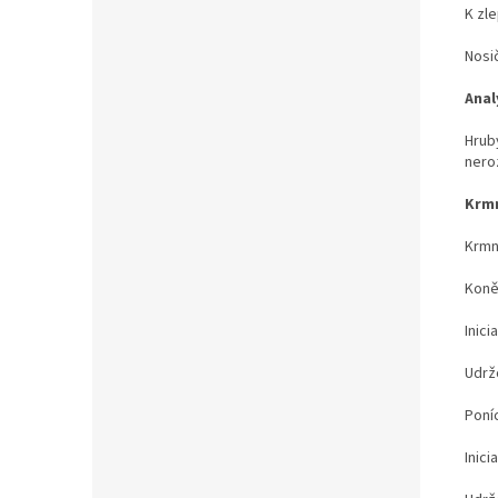
K zl
Nosi
Anal
Hrub
nero
Krmn
Krmn
Koně
Inici
Udrž
Poníc
Inici