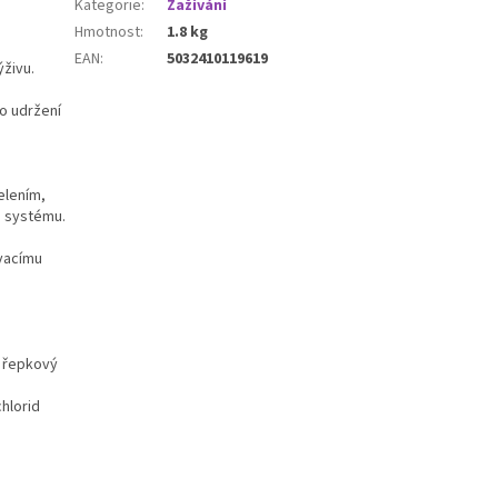
Kategorie
:
Zažívání
Hmotnost
:
1.8 kg
EAN
:
5032410119619
ýživu.
ro udržení
elením,
o systému.
ívacímu
, řepkový
chlorid