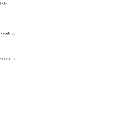
1 cfu
 kyselinou
o systému.