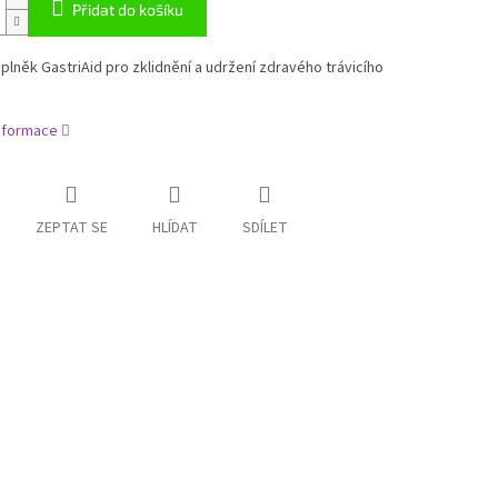
Přidat do košíku
lněk GastriAid pro zklidnění a udržení zdravého trávicího
informace
ZEPTAT SE
HLÍDAT
SDÍLET