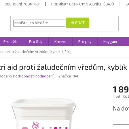
OBCHODNÍ PODMÍNKY
PODMÍNKY OCHRANY OSOBNÍCH ÚDAJŮ
J
HLEDAT
Pro děti
Pro Stáj
Krmivo
Pro psy
Haygain
 aid proti žaludečním vředům, kyblík 1,8 kg
ri aid proti žaludečním vředům, kyblík 
né
noceno
Podrobnosti hodnocení
Značka:
NAF
ní
1 8
u
1 691 Kč
Měrná
Na do
cena:
ek.