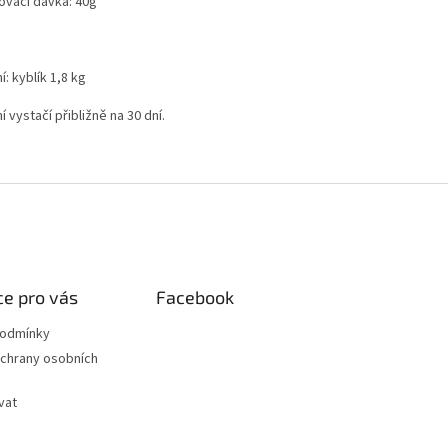
ovací dávka: 40g
í: kyblík 1,8 kg
í vystačí přibližně na 30 dní.
e pro vás
Facebook
podmínky
chrany osobních
vat