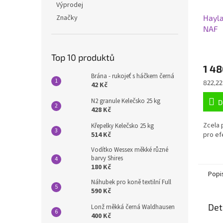
Výprodej
Značky
Hayla
NAF
Průmě
Top 10 produktů
hodno
1 48
produ
Brána - rukojeť s háčkem černá
je
Měrná
822,22 
42 Kč
5,0
cena:
z
N2 granule Kelečsko 25 kg
D
5
428 Kč
hvězdi
Zcela 
Křepelky Kelečsko 25 kg
514 Kč
pro efe
Vodítko Wessex měkké různé
barvy Shires
180 Kč
Popi
Náhubek pro koně textilní Full
590 Kč
Det
Lonž měkká černá Waldhausen
400 Kč