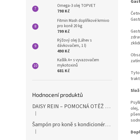
Gast
Omega-3 olej TOPVET
798 Kč
Četno
Gast
Fitmin Mash doplňkové krmivo
pro koně 20 kg
Gast
799 Kč
zdrav
Rýžový olej (Láhev s
zkli
dávkovačem, 1 l)
490 Kč
Obsa
Kašlík A+ s vyvazovačem
zatí
mykotoxinů
681 Kč
Tyto
trakt
Slož
Hodnocení produktů
Psyl
DAISY REIN – POMOCNÁ OTĚŽ PROTI STAHOVÁNÍ HLAVY DOLŮ ČERNÁ SHIRES
olej,
|
pšeni
Hodnocení produktu je 5 z 5 hvězdiček.
sodn
Šampón pro koně s kondicionérem 500ml Waldhausen
|
Dopl
Hodnocení produktu je 5 z 5 hvězdiček.