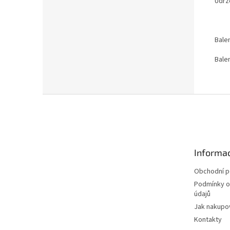
Udrž
Balen
Balen
Z
á
p
a
t
Informac
í
Obchodní 
Podmínky o
údajů
Jak nakupo
Kontakty