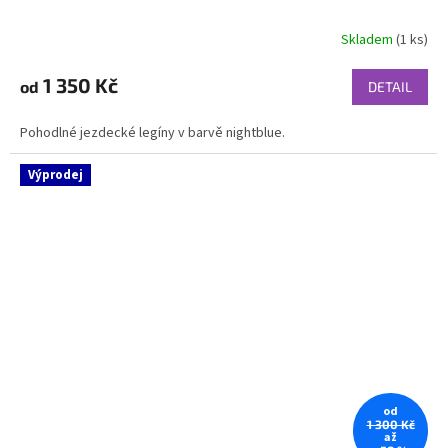
Skladem
(1 ks)
Průměrné
hodnocení
produktu
1 350 Kč
od
DETAIL
je
4,0
Pohodlné jezdecké legíny v barvě nightblue.
z
5
hvězdiček.
Výprodej
od
1 300 Kč
až