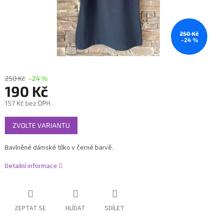
250 Kč
–24 %
250 Kč
–24 %
190 Kč
157 Kč bez DPH
Měrná
ZVOLTE VARIANTU
cena:
Bavlněné dámské tílko v černé barvě.
Detailní informace
ZEPTAT SE
HLÍDAT
SDÍLET