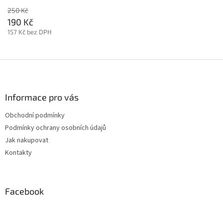
250 Kč
190 Kč
157 Kč bez DPH
Z
á
p
a
Informace pro vás
t
Obchodní podmínky
í
Podmínky ochrany osobních údajů
Jak nakupovat
Kontakty
Facebook