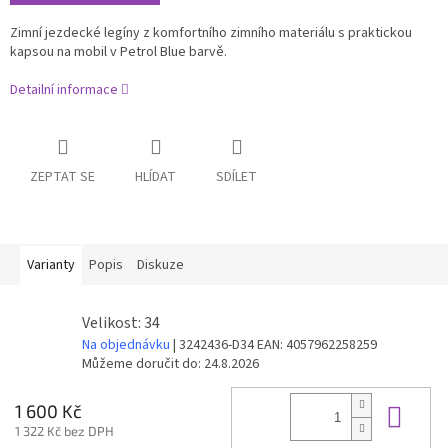
Zimní jezdecké legíny z komfortního zimního materiálu s praktickou
kapsou
na
mobil v Petrol Blue barvě.
Detailní informace
ZEPTAT SE
HLÍDAT
SDÍLET
Varianty
Popis
Diskuze
Velikost: 34
Na objednávku
| 3242436-D34
EAN:
4057962258259
Můžeme doručit do:
24.8.2026
Do 
1 600 Kč
1 322 Kč bez DPH