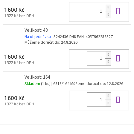
Do 
1 600 Kč
1 322 Kč bez DPH
Velikost: 48
Na objednávku
| 3242436-D48
EAN:
4057962258327
Můžeme doručit do:
24.8.2026
Do 
1 600 Kč
1 322 Kč bez DPH
Velikost: 164
Skladem
(1 ks)
| 6818/164
Můžeme doručit do:
12.8.2026
Do 
1 600 Kč
1 322 Kč bez DPH
Z
á