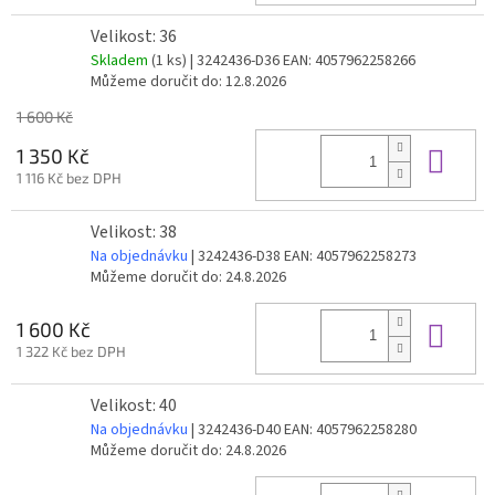
Velikost: 36
Skladem
(1 ks)
| 3242436-D36
EAN:
4057962258266
Můžeme doručit do:
12.8.2026
1 600 Kč
Do 
1 350 Kč
1 116 Kč bez DPH
Velikost: 38
Na objednávku
| 3242436-D38
EAN:
4057962258273
Můžeme doručit do:
24.8.2026
Do 
1 600 Kč
1 322 Kč bez DPH
Velikost: 40
Na objednávku
| 3242436-D40
EAN:
4057962258280
Můžeme doručit do:
24.8.2026