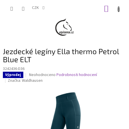
Přejít
NÁKUP
na
CZK
obsah
KOŠÍK
Jezdecké legíny Ella thermo Petrol
Blue ELT
3242436-D36
Průměrné
Neohodnoceno
Podrobnosti hodnocení
Výprodej
hodnocení
Značka:
Waldhausen
produktu
je
0,0
z
5
hvězdiček.