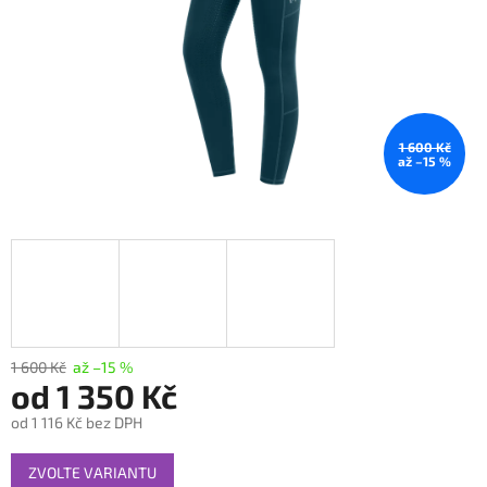
1 600 Kč
až –15 %
1 600 Kč
až –15 %
od
1 350 Kč
od
1 116 Kč
bez DPH
Měrná
ZVOLTE VARIANTU
cena: