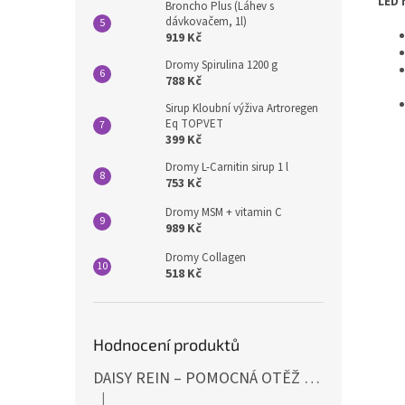
LED 
Broncho Plus (Láhev s
dávkovačem, 1l)
919 Kč
Dromy Spirulina 1200 g
788 Kč
Sirup Kloubní výživa Artroregen
Eq TOPVET
399 Kč
Dromy L-Carnitin sirup 1 l
753 Kč
Dromy MSM + vitamin C
989 Kč
Dromy Collagen
518 Kč
Hodnocení produktů
DAISY REIN – POMOCNÁ OTĚŽ PROTI STAHOVÁNÍ HLAVY DOLŮ ČERNÁ SHIRES
|
Hodnocení produktu je 5 z 5 hvězdiček.