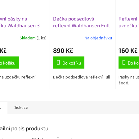
xní pásky na
Dečka podsedlová
Reflexní
čku Waldhausen 3
reflexní Waldhausen Full
uzdečku
y
pásky še
Skladem
(1 ks)
Na objednávku
Průměrné
hodnocení
 Kč
890 Kč
160 Kč
produktu
je
2,8
o košíku
Do košíku
Do ko
z
5
na uzdečku reflexní
Dečka podsedlová reflexní Full
Pásky na u
hvězdiček.
šedé.
s
Diskuze
ailní popis produktu