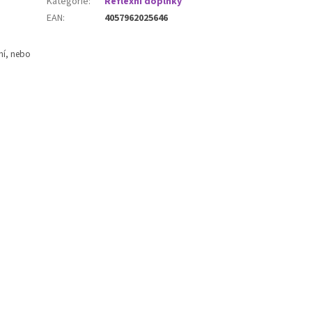
Kategorie
:
Reflexní doplňky
EAN
:
4057962025646
ání, nebo