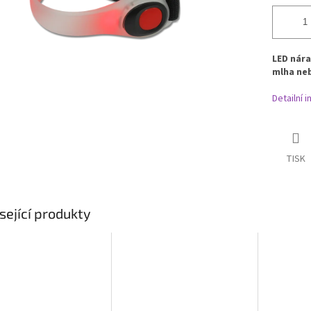
LED nára
mlha ne
Detailní 
TISK
sející produkty