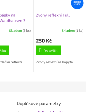
300 Kč
–16 %
 pásky na
Zvony reflexní Full
 Waldhausen 3
dé
Skladem
(3 ks)
Skladem
(1 ks)
250 Kč
šíku
Do košíku
zdečku reflexní
Zvony reflexní na kopyta
Doplňkové parametry