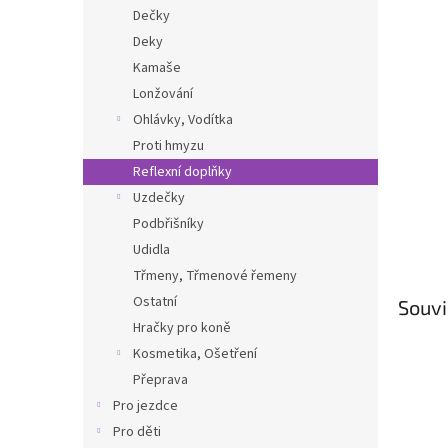
n
Dečky
e
Deky
l
Kamaše
Lonžování
Ohlávky, Vodítka
Proti hmyzu
Reflexní doplňky
Uzdečky
Podbřišníky
Udidla
Třmeny, Třmenové řemeny
Ostatní
Souvi
Hračky pro koně
Kosmetika, Ošetření
Přeprava
Pro jezdce
Pro děti