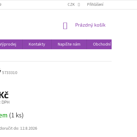
AK NAKUPOVAT
KONTAKTY
CZK
Přihlášení
NÁKUPNÍ
Prázdný košík
KOŠÍK
Výprodej
Kontakty
Napište nám
Obchodní podmínky
ý
5733310
Kč
z DPH
dem
(1 ks)
oručit do:
12.8.2026