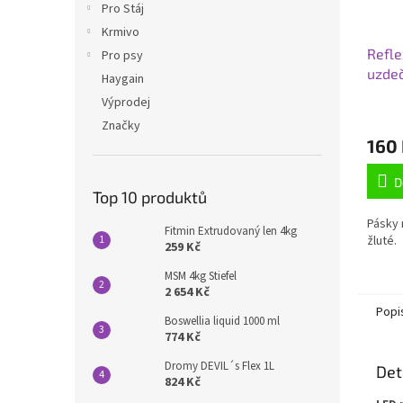
Pro Stáj
Krmivo
Refle
Pro psy
uzde
Haygain
pásk
Výprodej
Značky
160
D
Top 10 produktů
Pásky 
Fitmin Extrudovaný len 4kg
žluté.
259 Kč
MSM 4kg Stiefel
2 654 Kč
Popi
Boswellia liquid 1000 ml
774 Kč
Dromy DEVIL´s Flex 1L
Det
824 Kč