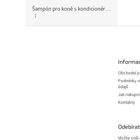
Šampón pro koně s kondicionérem 500ml Waldhausen
|
Hodnocení produktu je 5 z 5 hvězdiček.
Z
á
p
a
t
Informac
í
Obchodní 
Podmínky o
údajů
Jak nakupo
Kontakty
Odebírat
Vložte svůj