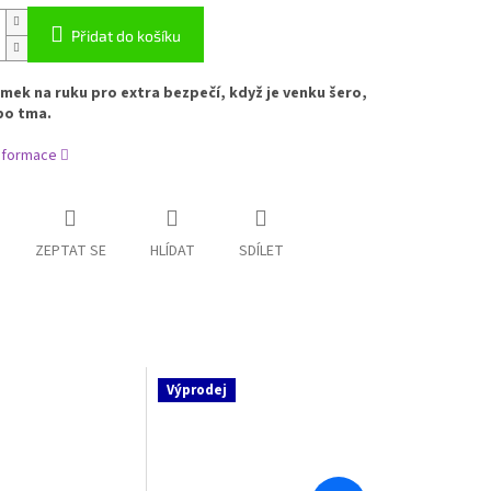
Přidat do košíku
mek na ruku pro extra bezpečí, když je venku šero,
bo tma.
informace
ZEPTAT SE
HLÍDAT
SDÍLET
Výprodej