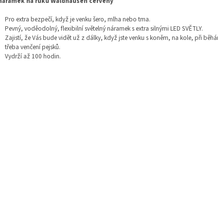
náramek na ruku Waldhausen červený
Pro extra bezpečí, když je venku šero, mlha nebo tma.
Pevný, voděodolný, flexibilní světelný náramek s extra silnými LED SVĚTLY.
Zajistí, že Vás bude vidět už z dálky, když jste venku s koněm, na kole, při běh
třeba venčení pejsků.
Vydrží až 100 hodin.