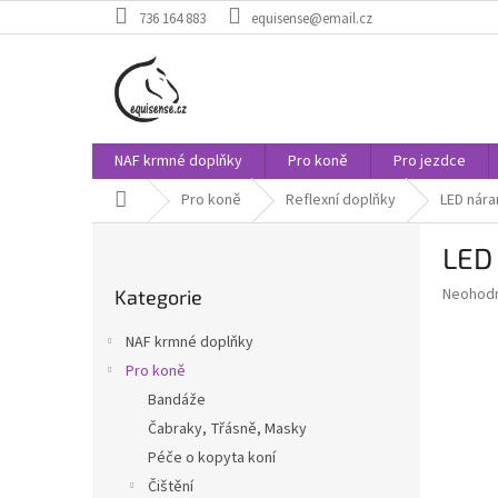
Přejít
736 164 883
equisense@email.cz
na
obsah
NAF krmné doplňky
Pro koně
Pro jezdce
Domů
Pro koně
Reflexní doplňky
LED nár
P
LED
o
Přeskočit
s
Průměr
Neohod
Kategorie
kategorie
t
hodnoce
r
produkt
NAF krmné doplňky
a
je
Pro koně
0,0
n
z
Bandáže
n
5
í
Čabraky, Třásně, Masky
hvězdič
p
Péče o kopyta koní
a
Čištění