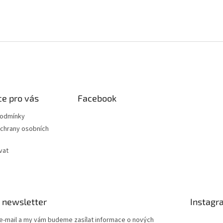
e pro vás
Facebook
podmínky
chrany osobních
vat
 newsletter
Instagr
 e-mail a my vám budeme zasílat informace o nových