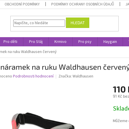
OBCHODNÍ PODMÍNKY
PODMÍNKY OCHRANY OSOBNÍCH ÚDAJŮ
J
HLEDAT
Pro děti
Pro Stáj
Krmivo
Pro psy
Haygain
amek na ruku Waldhausen červený
 náramek na ruku Waldhausen červen
né
noceno
Podrobnosti hodnocení
Značka:
Waldhausen
ní
110 
u
91 Kč be
Měrná
Skla
cena:
ek.
Můžeme d