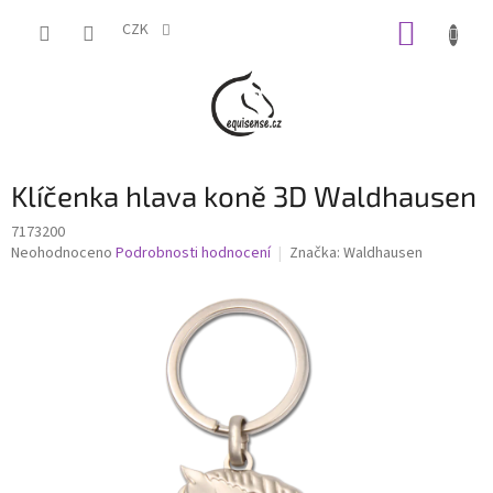
Přejít
NÁKUP
na
CZK
obsah
KOŠÍK
Klíčenka hlava koně 3D Waldhausen
7173200
Průměrné
Neohodnoceno
Podrobnosti hodnocení
Značka:
Waldhausen
hodnocení
produktu
je
0,0
z
5
hvězdiček.