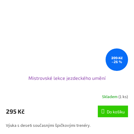
399 Kč
–26 %
Mistrovské lekce jezdeckého umění
Skladem
(1 ks)
295 Kč
Do košíku
Výuka s deseti současnými špičkovými trenéry.