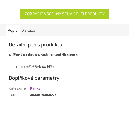
ZOBRAZIT VŠECHNY SOUVISEJÍCÍ PRODUKTY
Popis
Diskuze
Detailní popis produktu
Klíčenka Hlava Koně 3D Waldhausen
3D přívěšek na klíče.
Doplňkové parametry
Kategorie
:
Dárky
EAN
:
4044879404657
Z
á
p