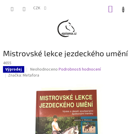
Přejít
NÁKUP
na
CZK
obsah
KOŠÍK
Mistrovské lekce jezdeckého umění
4655
Průměrné
Neohodnoceno
Podrobnosti hodnocení
Výprodej
hodnocení
Značka:
Metafora
produktu
je
0,0
z
5
hvězdiček.