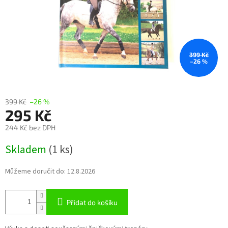
399 Kč
–26 %
399 Kč
–26 %
295 Kč
244 Kč bez DPH
Měrná
Skladem
(1 ks)
cena:
Můžeme doručit do:
12.8.2026
Přidat do košíku