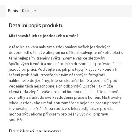
Popis
Diskuze
Detailní popis produktu
Mistrovské lekce jezdeckého umění
V této knize vám nabízíme zdokonalení vašich jezdeckých
dovedností s tím, že alespoň na dálku absolvujete několik lekcí s
těmi nejlepšími trenéry světa. Zveme vás ke sledování
špičkových trenérů a mezinárodních drezurních i profesionálních
jezdců při práci. Podívejte se, jak přistupují k výcviku koně a k
řešení problémů. Prostřednictvím názorných fotografií
nahlédnete do jízdárny, kde se skuteční koně a jezdci učí pod
vedením těch nejschopnějších odborníků. Zjistíte, jak může
cílená rada zlepšit vaše drezurní hodnocení, a naučíte se nové
poznatky zařadit do své každodenní práce s koněm. Mistrovské
lekce jezdeckého umění jsou zaměřené nejen na prostupnost či
rovnováhu, ale řeší třeba i potíže s lekavostí, takže pro vás
mohou být velikým přínosem pro běžný výcvik i přípravu
soutěže.
Doplňkové parametry