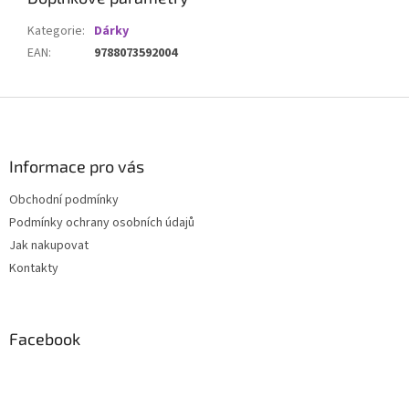
Kategorie
:
Dárky
EAN
:
9788073592004
Z
á
p
a
Informace pro vás
t
Obchodní podmínky
í
Podmínky ochrany osobních údajů
Jak nakupovat
Kontakty
Facebook