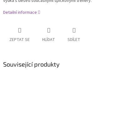
Výuka s deseti současnými špičkovými trenéry.
Detailní informace
ZEPTAT SE
HLÍDAT
SDÍLET
Související produkty