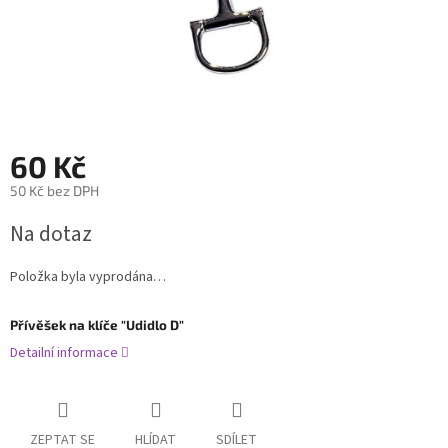
60 Kč
50 Kč bez DPH
Měrná
Na dotaz
cena:
Položka byla vyprodána…
Přívěšek na klíče "Udidlo D"
Detailní informace
ZEPTAT SE
HLÍDAT
SDÍLET