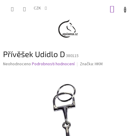
Přejít
NÁKUP
na
CZK
obsah
KOŠÍK
Přívěšek Udidlo D
380115
Průměrné
Neohodnoceno
Podrobnosti hodnocení
Značka:
HKM
hodnocení
produktu
je
0,0
z
5
hvězdiček.