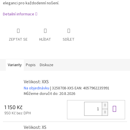
eleganci pro každodenní nošení.
Detailní informace
ZEPTAT SE
HLÍDAT
SDÍLET
Varianty
Popis
Diskuze
Velikost: XXS
Na objednávku
| 3258708-XXS
EAN:
4057962235991
Můžeme doručit do:
20.8.2026
Do 
1 150 Kč
950 Kč bez DPH
Velikost: XS