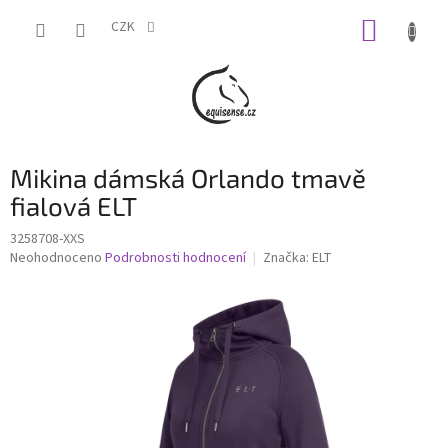
Přejít
NÁKUP
na
CZK
obsah
KOŠÍK
Mikina dámská Orlando tmavě
fialová ELT
3258708-XXS
Průměrné
Neohodnoceno
Podrobnosti hodnocení
Značka:
ELT
hodnocení
produktu
je
0,0
z
5
hvězdiček.