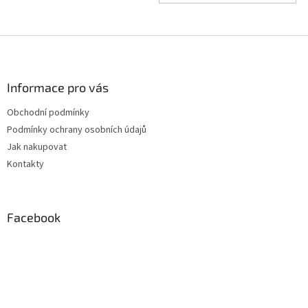
Z
á
p
a
Informace pro vás
t
Obchodní podmínky
í
Podmínky ochrany osobních údajů
Jak nakupovat
Kontakty
Facebook