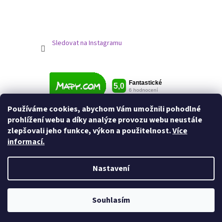
Sledovat na Instagramu
Používáme cookies, abychom Vám umožnili pohodlné
prohlížení webu a díky analýze provozu webu neustále
zlepšovali jeho funkce, výkon a použitelnost.
Více
informací.
Nastavení
Vytvořil Shoptet
Souhlasím
Copyright 2026
Jezdecké potřeby
. Všechna práva vyhrazena.