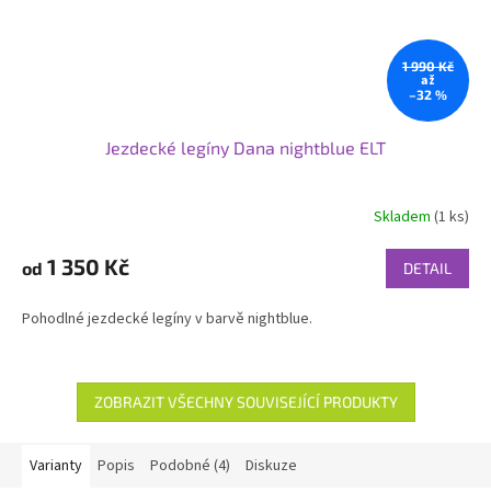
1 990 Kč
až
–32 %
Jezdecké legíny Dana nightblue ELT
Skladem
(1 ks)
Průměrné
hodnocení
produktu
1 350 Kč
od
DETAIL
je
4,0
Pohodlné jezdecké legíny v barvě nightblue.
z
5
hvězdiček.
ZOBRAZIT VŠECHNY SOUVISEJÍCÍ PRODUKTY
Varianty
Popis
Podobné (4)
Diskuze