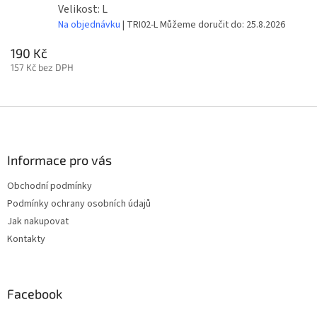
Velikost: L
Na objednávku
| TRI02-L
Můžeme doručit do:
25.8.2026
190 Kč
157 Kč bez DPH
Z
á
p
a
Informace pro vás
t
Obchodní podmínky
í
Podmínky ochrany osobních údajů
Jak nakupovat
Kontakty
Facebook